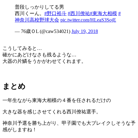
普段しっかりしてる男
西川くーん。
#野口裕斗
#西川僚祐
#東海大相模
#
神奈川高校野球大会
pic.twitter.com/HLeaS3SojE
— 76歳ＯL (@caw534021)
July 19, 2018
こうしてみると…
確かにあどけなさも残るような…
大器の片鱗をうかがわせてくれます。
まとめ
一年生ながら東海大相模の４番を任されるだけの
大きな器を感じさせてくれる西川僚祐選手。
神奈川予選を勝ち上がり、甲子園でも大ブレイクしそうな予
感がしますね！