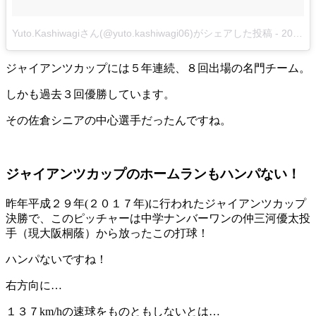
Yuto.Kashiwagiさん(@yuto.kashiwagi06)がシェアした投稿
-
2018年 7月月16日午前2時24分PDT
ジャイアンツカップには５年連続、８回出場の名門チーム。
しかも過去３回優勝しています。
その佐倉シニアの中心選手だったんですね。
ジャイアンツカップのホームランもハンパない！
昨年平成２９年(２０１７年)に行われたジャイアンツカップ
決勝で、このピッチャーは中学ナンバーワンの仲三河優太投
手（現大阪桐蔭）から放ったこの打球！
ハンパないですね！
右方向に…
１３７km/hの速球をものともしないとは…