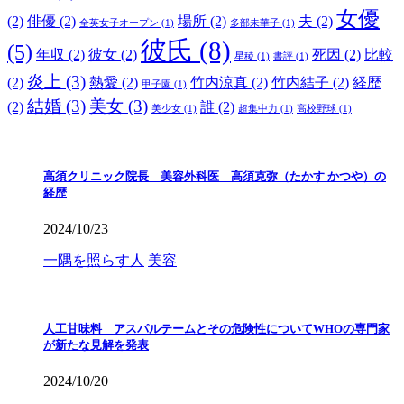
女優
(2)
俳優
(2)
場所
(2)
夫
(2)
全英女子オープン
(1)
多部未華子
(1)
彼氏
(8)
(5)
年収
(2)
彼女
(2)
死因
(2)
比較
星稜
(1)
書評
(1)
炎上
(3)
(2)
熱愛
(2)
竹内涼真
(2)
竹内結子
(2)
経歴
甲子園
(1)
結婚
(3)
美女
(3)
(2)
誰
(2)
美少女
(1)
超集中力
(1)
高校野球
(1)
高須クリニック院長 美容外科医 高須克弥（たかす かつや）の
経歴
2024/10/23
一隅を照らす人
美容
人工甘味料 アスパルテームとその危険性についてWHOの専門家
が新たな見解を発表
2024/10/20