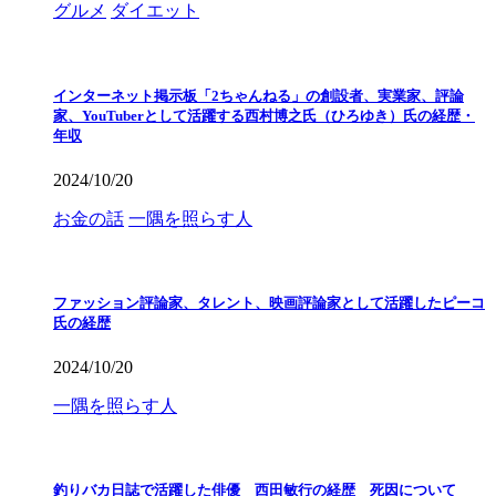
グルメ
ダイエット
インターネット掲示板「2ちゃんねる」の創設者、実業家、評論
家、YouTuberとして活躍する西村博之氏（ひろゆき）氏の経歴・
年収
2024/10/20
お金の話
一隅を照らす人
ファッション評論家、タレント、映画評論家として活躍したピーコ
氏の経歴
2024/10/20
一隅を照らす人
釣りバカ日誌で活躍した俳優 西田敏行の経歴 死因について