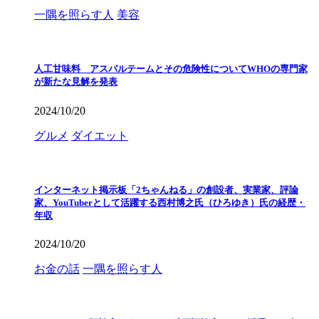
一隅を照らす人
美容
人工甘味料 アスパルテームとその危険性についてWHOの専門家
が新たな見解を発表
2024/10/20
グルメ
ダイエット
インターネット掲示板「2ちゃんねる」の創設者、実業家、評論
家、YouTuberとして活躍する西村博之氏（ひろゆき）氏の経歴・
年収
2024/10/20
お金の話
一隅を照らす人