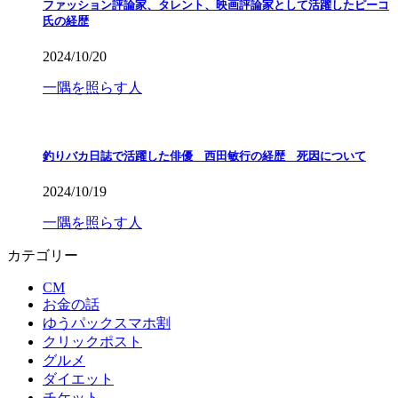
ファッション評論家、タレント、映画評論家として活躍したピーコ
氏の経歴
2024/10/20
一隅を照らす人
釣りバカ日誌で活躍した俳優 西田敏行の経歴 死因について
2024/10/19
一隅を照らす人
カテゴリー
CM
お金の話
ゆうパックスマホ割
クリックポスト
グルメ
ダイエット
チケット