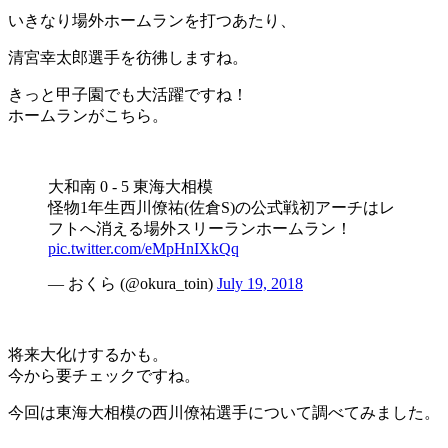
いきなり場外ホームランを打つあたり、
清宮幸太郎選手を彷彿しますね。
きっと甲子園でも大活躍ですね！
ホームランがこちら。
大和南 0 - 5 東海大相模
怪物1年生西川僚祐(佐倉S)の公式戦初アーチはレ
フトへ消える場外スリーランホームラン！
pic.twitter.com/eMpHnIXkQq
— おくら (@okura_toin)
July 19, 2018
将来大化けするかも。
今から要チェックですね。
今回は東海大相模の西川僚祐選手について調べてみました。