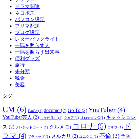
ドラマ関連
ネコポス
パソコン設定
フリマ配送
ブログ設定
レターパックライト
一隅を照らす人
一隅を照らす出来事
便利グッズ
旅行
未分類
税金
美容
タグ
CM
(6)
YouTuber
(4)
docomo
(2)
Go To
(2)
DaiGo
(1)
YouTuber芸人
(2)
キャッシュレ
じゃがりこ
(1)
ウェア
(1)
オロナミンC
(1)
コロナ
(5)
ド
ス
(2)
グルメ
(2)
クレジットカード
(1)
ゴルフ
(1)
ラマ
(4)
不倫
(3)
メルカリ
(2)
予防
ブラトップ
(1)
ユニクロ
(1)