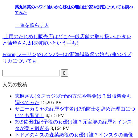
薬丸裕英のハワイ通いから移住の理由は?家や別荘についても調べ
てみた
一隅を照らす人
土用のたれめし販売店はどこ?一般店舗の取り扱いは?タレ
と蒲焼さん太郎別買いという手も!
Foorin(フーリン)のメンバーは?新海誠監督の娘も?曲のパプ
リカについても
人気の投稿
志麻さん(タスカジ)の予約方法や料金は？出張料金も
調べてみた
15,205 PV
サニーカミヤの経歴や本名は?消防士を辞めた理由につ
いても調査！
4,515 PV
99.9佐田由紀子役の女優は誰？元宝塚の経歴とインス
タが美人過ぎる
3,164 PV
トドメのキスの森菜緒役の女優は誰？インスタの画像