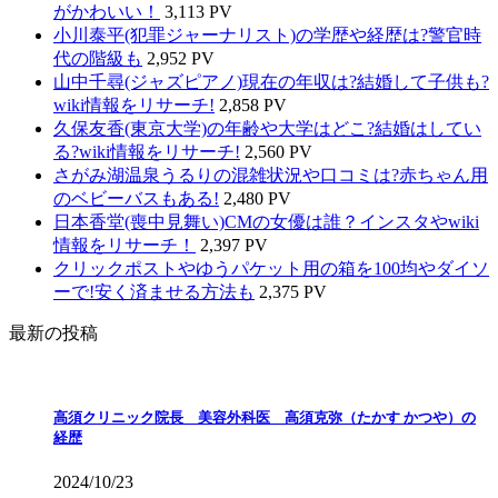
がかわいい！
3,113 PV
小川泰平(犯罪ジャーナリスト)の学歴や経歴は?警官時
代の階級も
2,952 PV
山中千尋(ジャズピアノ)現在の年収は?結婚して子供も?
wiki情報をリサーチ!
2,858 PV
久保友香(東京大学)の年齢や大学はどこ?結婚はしてい
る?wiki情報をリサーチ!
2,560 PV
さがみ湖温泉うるりの混雑状況や口コミは?赤ちゃん用
のベビーバスもある!
2,480 PV
日本香堂(喪中見舞い)CMの女優は誰？インスタやwiki
情報をリサーチ！
2,397 PV
クリックポストやゆうパケット用の箱を100均やダイソ
ーで!安く済ませる方法も
2,375 PV
最新の投稿
高須クリニック院長 美容外科医 高須克弥（たかす かつや）の
経歴
2024/10/23