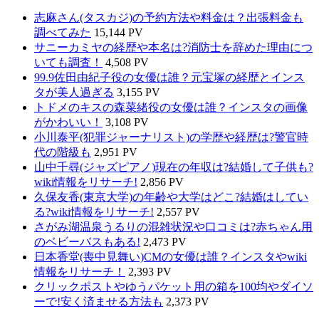
志麻さん(タスカジ)の予約方法や料金は？出張料金も
調べてみた
15,144 PV
サニーカミヤの経歴や本名は?消防士を辞めた理由につ
いても調査！
4,508 PV
99.9佐田由紀子役の女優は誰？元宝塚の経歴とインス
タが美人過ぎる
3,155 PV
トドメのキスの森菜緒役の女優は誰？インスタの画像
がかわいい！
3,108 PV
小川泰平(犯罪ジャーナリスト)の学歴や経歴は?警官時
代の階級も
2,951 PV
山中千尋(ジャズピアノ)現在の年収は?結婚して子供も?
wiki情報をリサーチ!
2,856 PV
久保友香(東京大学)の年齢や大学はどこ?結婚はしてい
る?wiki情報をリサーチ!
2,557 PV
さがみ湖温泉うるりの混雑状況や口コミは?赤ちゃん用
のベビーバスもある!
2,473 PV
日本香堂(喪中見舞い)CMの女優は誰？インスタやwiki
情報をリサーチ！
2,393 PV
クリックポストやゆうパケット用の箱を100均やダイソ
ーで!安く済ませる方法も
2,373 PV