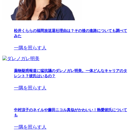
松井くららの福岡放送退社理由は？その後の進路についても調べて
みた
一隅を照らす人
薬物疑惑報道に猛抗議のダレノガレ明美。一体どんなキャリアのタ
レント？彼氏はいるの？
一隅を照らす人
中村涼子のネイルや藤田ニコル真似がかわいい！熱愛彼氏について
も
一隅を照らす人