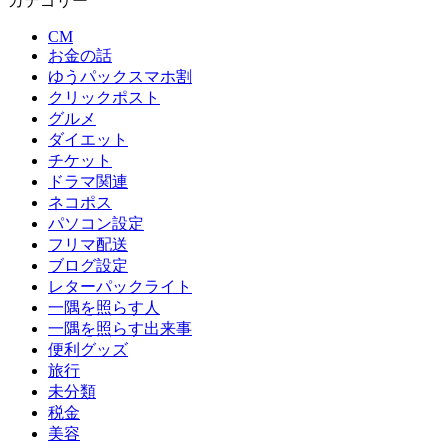
カテゴリー
CM
お金の話
ゆうパックスマホ割
クリックポスト
グルメ
ダイエット
チケット
ドラマ関連
ネコポス
パソコン設定
フリマ配送
ブログ設定
レターパックライト
一隅を照らす人
一隅を照らす出来事
便利グッズ
旅行
未分類
税金
美容