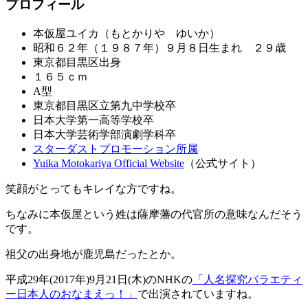
プロフィール
本仮屋ユイカ（もとかりや ゆいか）
昭和６２年（１９８７年）９月８日生まれ ２９歳
東京都目黒区出身
１６５ｃｍ
A型
東京都目黒区立第九中学校卒
日本大学第一高等学校卒
日本大学芸術学部演劇学科卒
スターダストプロモーション所属
Yuika Motokariya Official Website
（公式サイト）
笑顔がとってもキレイな方ですね。
ちなみに本仮屋という姓は薩摩藩の代官所の意味なんだそう
です。
祖父の出身地が鹿児島だったとか。
平成29年(2017年)9月21日(木)のNHKの
「人名探究バラエティ
ー日本人のおなまえっ！」
で出演されていますね。