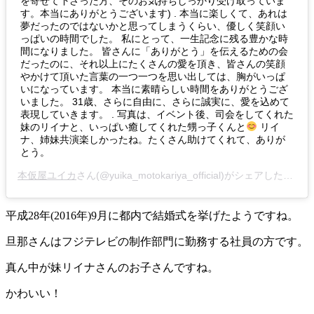
を寄せて下さった方、そのお気持ちしっかり受け取っていま
す。本当にありがとうございます) . 本当に楽しくて、あれは
夢だったのではないかと思ってしまうくらい、優しく笑顔い
っぱいの時間でした。 私にとって、一生記念に残る豊かな時
間になりました。 皆さんに「ありがとう」を伝えるための会
だったのに、それ以上にたくさんの愛を頂き、皆さんの笑顔
やかけて頂いた言葉の一つ一つを思い出しては、胸がいっぱ
いになっています。 本当に素晴らしい時間をありがとうござ
いました。 31歳、さらに自由に、さらに誠実に、愛を込めて
表現していきます。 . 写真は、イベント後、司会をしてくれた
妹のリイナと、いっぱい癒してくれた甥っ子くんと
リイ
ナ、姉妹共演楽しかったね。たくさん助けてくれて、ありが
とう。
本仮屋ユイカ
さん(@yuika_motokariya_official)がシェアした投稿 -
平成28年(2016年)9月に都内で結婚式を挙げたようですね。
旦那さんはフジテレビの制作部門に勤務する社員の方です。
真ん中が妹リイナさんのお子さんですね。
かわいい！