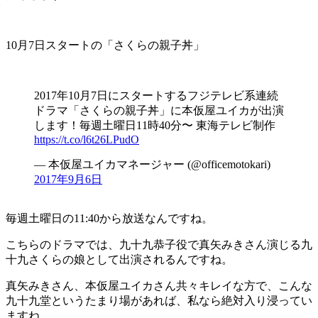
10月7日スタートの「さくらの親子丼」
2017年10月7日にスタートするフジテレビ系連続
ドラマ「さくらの親子丼」に本仮屋ユイカが出演
します！毎週土曜日11時40分〜 東海テレビ制作
https://t.co/l6t26LPudO
— 本仮屋ユイカマネージャー (@officemotokari)
2017年9月6日
毎週土曜日の11:40から放送なんですね。
こちらのドラマでは、九十九恭子役で真矢みきさん演じる九
十九さくらの娘として出演されるんですね。
真矢みきさん、本仮屋ユイカさん共々キレイな方で、こんな
九十九堂というたまり場があれば、私なら絶対入り浸ってい
ますね。