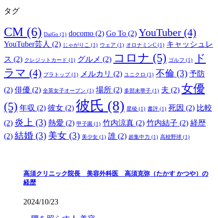
タグ
CM
(6)
YouTuber
(4)
docomo
(2)
Go To
(2)
DaiGo
(1)
YouTuber芸人
(2)
キャッシュレ
じゃがりこ
(1)
ウェア
(1)
オロナミンC
(1)
コロナ
(5)
ド
ス
(2)
グルメ
(2)
クレジットカード
(1)
ゴルフ
(1)
ラマ
(4)
不倫
(3)
メルカリ
(2)
予防
ブラトップ
(1)
ユニクロ
(1)
女優
(2)
俳優
(2)
場所
(2)
夫
(2)
全英女子オープン
(1)
多部未華子
(1)
彼氏
(8)
(5)
年収
(2)
彼女
(2)
死因
(2)
比較
星稜
(1)
書評
(1)
炎上
(3)
(2)
熱愛
(2)
竹内涼真
(2)
竹内結子
(2)
経歴
甲子園
(1)
結婚
(3)
美女
(3)
(2)
誰
(2)
美少女
(1)
超集中力
(1)
高校野球
(1)
高須クリニック院長 美容外科医 高須克弥（たかす かつや）の
経歴
2024/10/23