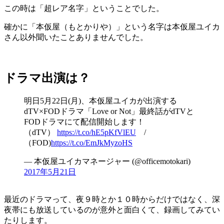
この時は「超レア名字」ということでした。
確かに「本仮屋（もとかりや）」という名字は本仮屋ユイカ
さん以外聞いたことありませんでした。
ドラマ出演は？
明日5月22日(月)、本仮屋ユイカが出演する
dTV×FODドラマ「Love or Not」最終話がdTVと
FODドラマにて配信開始します！
（dTV）
https://t.co/hE5pKfVlEU
/
（FOD)
https://t.co/EmJkMyzoHS
— 本仮屋ユイカマネージャー (@officemotokari)
2017年5月21日
最近のドラマって、夜９時とか１０時からだけではなく、深
夜帯にも放送しているのが意外と面白くて、録画してみてい
たりします。