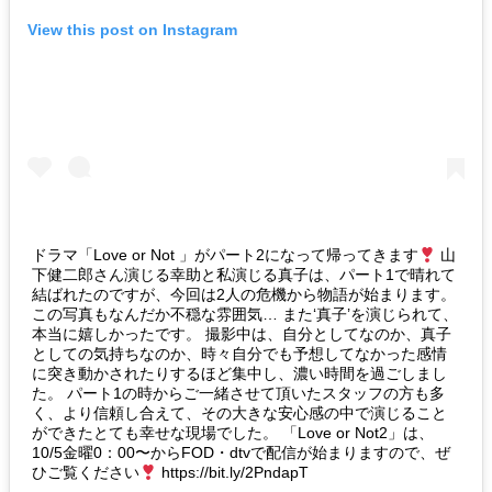
View this post on Instagram
ドラマ「Love or Not 」がパート2になって帰ってきます
山
下健二郎さん演じる幸助と私演じる真子は、パート1で晴れて
結ばれたのですが、今回は2人の危機から物語が始まります。
この写真もなんだか不穏な雰囲気… また‘真子’を演じられて、
本当に嬉しかったです。 撮影中は、自分としてなのか、真子
としての気持ちなのか、時々自分でも予想してなかった感情
に突き動かされたりするほど集中し、濃い時間を過ごしまし
た。 パート1の時からご一緒させて頂いたスタッフの方も多
く、より信頼し合えて、その大きな安心感の中で演じること
ができたとても幸せな現場でした。 「Love or Not2」は、
10/5金曜0：00〜からFOD・dtvで配信が始まりますので、ぜ
ひご覧ください
https://bit.ly/2PndapT