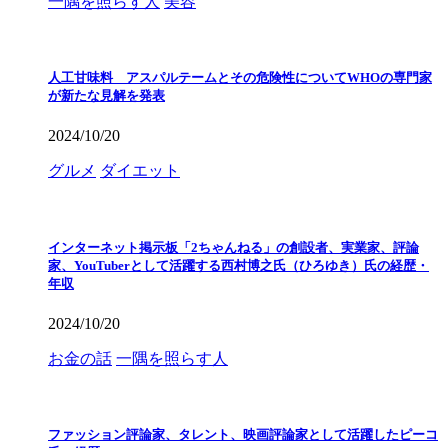
一隅を照らす人
美容
人工甘味料 アスパルテームとその危険性についてWHOの専門家
が新たな見解を発表
2024/10/20
グルメ
ダイエット
インターネット掲示板「2ちゃんねる」の創設者、実業家、評論
家、YouTuberとして活躍する西村博之氏（ひろゆき）氏の経歴・
年収
2024/10/20
お金の話
一隅を照らす人
ファッション評論家、タレント、映画評論家として活躍したピーコ