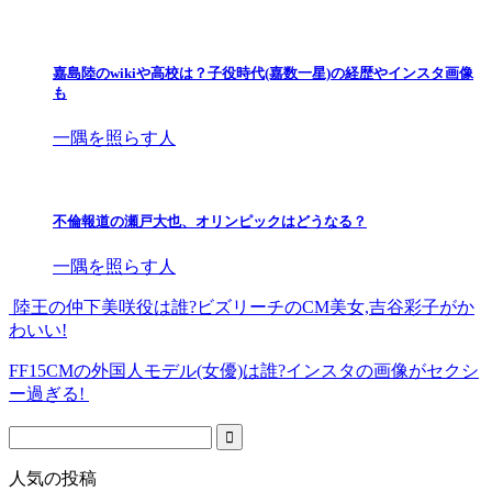
嘉島陸のwikiや高校は？子役時代(嘉数一星)の経歴やインスタ画像
も
一隅を照らす人
不倫報道の瀬戸大也、オリンピックはどうなる？
一隅を照らす人
陸王の仲下美咲役は誰?ビズリーチのCM美女,吉谷彩子がか
わいい!
FF15CMの外国人モデル(女優)は誰?インスタの画像がセクシ
ー過ぎる!
人気の投稿