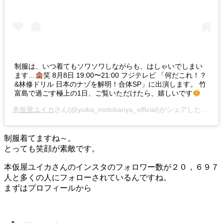
制服は、いつ着てもソワソワしながらも、はしゃいでしまい
ます…
笑 8月8日 19:00〜21:00 フジテレビ 「何だこれ！？
&林修ドリル 日本のナゾを解明！合体SP」に出演します。 竹
富島で過ごす極上の1日、ご覧いただけたら、嬉しいです
本仮屋ユイカ
さん(@yuika_motokariya_official)がシェアした投稿 -
制服着てますね～。
とっても笑顔が素敵です。
本仮屋ユイカさんのインスタのフォロワー数が２０，６９７
人と多くの人にフォローされているんですね。
まずはプロフィールから