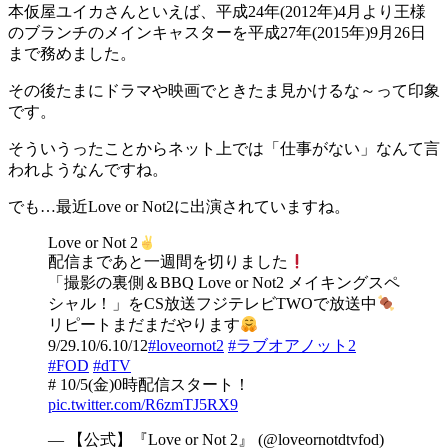
本仮屋ユイカさんといえば、平成24年(2012年)4月より王様
のブランチのメインキャスターを平成27年(2015年)9月26日
まで務めました。
その後たまにドラマや映画でときたま見かけるな～って印象
です。
そういうったことからネット上では「仕事がない」なんて言
われようなんですね。
でも…最近Love or Not2に出演されていますね。
Love or Not 2
配信まであと一週間を切りました
「撮影の裏側＆BBQ Love or Not2 メイキングスペ
シャル！」をCS放送フジテレビTWOで放送中
リピートまだまだやります
9/29.10/6.10/12
#loveornot2
#ラブオアノット2
#FOD
#dTV
# 10/5(金)0時配信スタート！
pic.twitter.com/R6zmTJ5RX9
— 【公式】『Love or Not 2』 (@loveornotdtvfod)