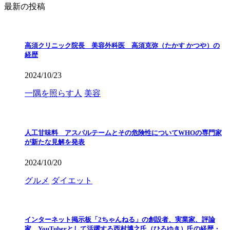
最新の投稿
高須クリニック院長 美容外科医 高須克弥（たかす かつや）の
経歴
2024/10/23
一隅を照らす人
美容
人工甘味料 アスパルテームとその危険性についてWHOの専門家
が新たな見解を発表
2024/10/20
グルメ
ダイエット
インターネット掲示板「2ちゃんねる」の創設者、実業家、評論
家、YouTuberとして活躍する西村博之氏（ひろゆき）氏の経歴・