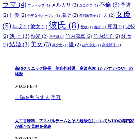
ラマ
(4)
不倫
(3)
メルカリ
(2)
予防
ブラトップ
(1)
ユニクロ
(1)
女優
(2)
俳優
(2)
場所
(2)
夫
(2)
全英女子オープン
(1)
多部未華子
(1)
彼氏
(8)
(5)
年収
(2)
彼女
(2)
死因
(2)
比較
星稜
(1)
書評
(1)
炎上
(3)
(2)
熱愛
(2)
竹内涼真
(2)
竹内結子
(2)
経歴
甲子園
(1)
結婚
(3)
美女
(3)
(2)
誰
(2)
美少女
(1)
超集中力
(1)
高校野球
(1)
高須クリニック院長 美容外科医 高須克弥（たかす かつや）の
経歴
2024/10/23
一隅を照らす人
美容
人工甘味料 アスパルテームとその危険性についてWHOの専門家
が新たな見解を発表
2024/10/20