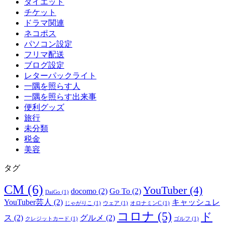
ダイエット
チケット
ドラマ関連
ネコポス
パソコン設定
フリマ配送
ブログ設定
レターパックライト
一隅を照らす人
一隅を照らす出来事
便利グッズ
旅行
未分類
税金
美容
タグ
CM
(6)
YouTuber
(4)
docomo
(2)
Go To
(2)
DaiGo
(1)
YouTuber芸人
(2)
キャッシュレ
じゃがりこ
(1)
ウェア
(1)
オロナミンC
(1)
コロナ
(5)
ド
ス
(2)
グルメ
(2)
クレジットカード
(1)
ゴルフ
(1)