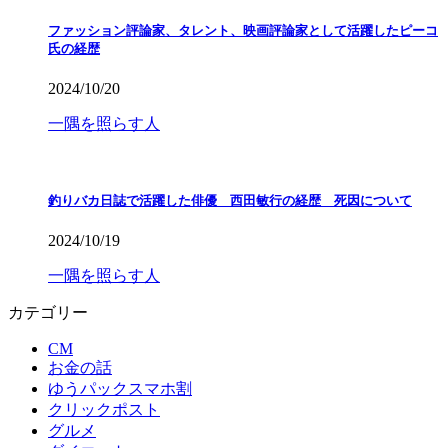
ファッション評論家、タレント、映画評論家として活躍したピーコ
氏の経歴
2024/10/20
一隅を照らす人
釣りバカ日誌で活躍した俳優 西田敏行の経歴 死因について
2024/10/19
一隅を照らす人
カテゴリー
CM
お金の話
ゆうパックスマホ割
クリックポスト
グルメ