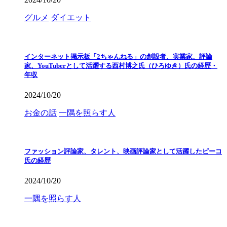
グルメ
ダイエット
インターネット掲示板「2ちゃんねる」の創設者、実業家、評論
家、YouTuberとして活躍する西村博之氏（ひろゆき）氏の経歴・
年収
2024/10/20
お金の話
一隅を照らす人
ファッション評論家、タレント、映画評論家として活躍したピーコ
氏の経歴
2024/10/20
一隅を照らす人