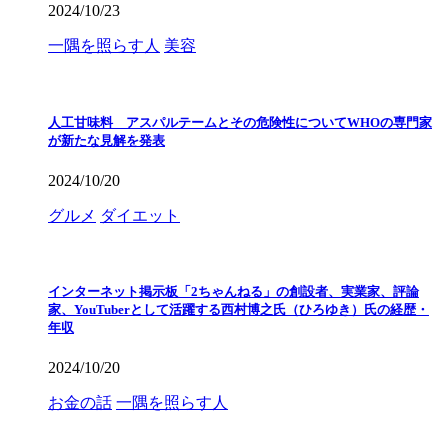
2024/10/23
一隅を照らす人
美容
人工甘味料 アスパルテームとその危険性についてWHOの専門家
が新たな見解を発表
2024/10/20
グルメ
ダイエット
インターネット掲示板「2ちゃんねる」の創設者、実業家、評論
家、YouTuberとして活躍する西村博之氏（ひろゆき）氏の経歴・
年収
2024/10/20
お金の話
一隅を照らす人