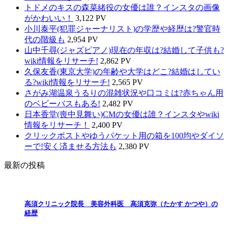
トドメのキスの森菜緒役の女優は誰？インスタの画像
がかわいい！
3,122 PV
小川泰平(犯罪ジャーナリスト)の学歴や経歴は?警官時
代の階級も
2,954 PV
山中千尋(ジャズピアノ)現在の年収は?結婚して子供も?
wiki情報をリサーチ!
2,862 PV
久保友香(東京大学)の年齢や大学はどこ?結婚はしてい
る?wiki情報をリサーチ!
2,565 PV
さがみ湖温泉うるりの混雑状況や口コミは?赤ちゃん用
のベビーバスもある!
2,482 PV
日本香堂(喪中見舞い)CMの女優は誰？インスタやwiki
情報をリサーチ！
2,400 PV
クリックポストやゆうパケット用の箱を100均やダイソ
ーで!安く済ませる方法も
2,380 PV
最新の投稿
高須クリニック院長 美容外科医 高須克弥（たかす かつや）の
経歴