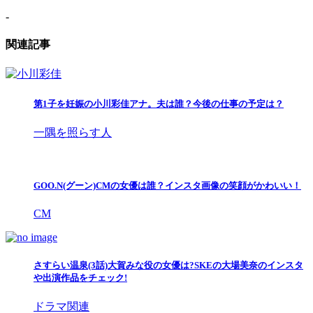
-
関連記事
第1子を妊娠の小川彩佳アナ。夫は誰？今後の仕事の予定は？
一隅を照らす人
GOO.N(グーン)CMの女優は誰？インスタ画像の笑顔がかわいい！
CM
さすらい温泉(3話)大賀みな役の女優は?SKEの大場美奈のインスタ
や出演作品をチェック!
ドラマ関連