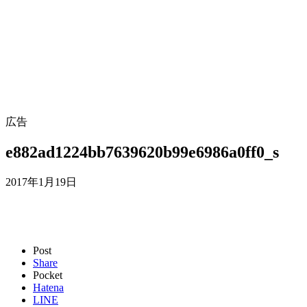
広告
e882ad1224bb7639620b99e6986a0ff0_s
2017年1月19日
Post
Share
Pocket
Hatena
LINE