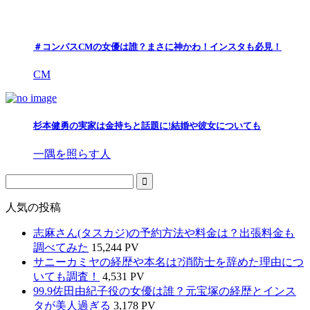
＃コンパスCMの女優は誰？まさに神かわ！インスタも必見！
CM
杉本健勇の実家は金持ちと話題に!結婚や彼女についても
一隅を照らす人
人気の投稿
志麻さん(タスカジ)の予約方法や料金は？出張料金も
調べてみた
15,244 PV
サニーカミヤの経歴や本名は?消防士を辞めた理由につ
いても調査！
4,531 PV
99.9佐田由紀子役の女優は誰？元宝塚の経歴とインス
タが美人過ぎる
3,178 PV