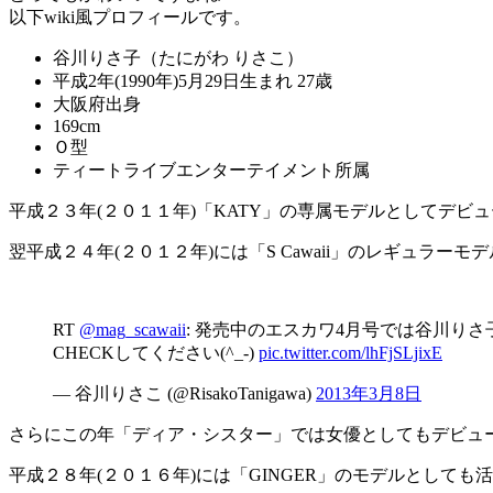
以下wiki風プロフィールです。
谷川りさ子（たにがわ りさこ）
平成2年(1990年)5月29日生まれ 27歳
大阪府出身
169cm
Ｏ型
ティートライブエンターテイメント所属
平成２３年(２０１１年)「KATY」の専属モデルとしてデビ
翌平成２４年(２０１２年)には「S Cawaii」のレギュラ
RT
@mag_scawaii
: 発売中のエスカワ4月号では谷川り
CHECKしてください(^_-)
pic.twitter.com/lhFjSLjixE
— 谷川りさこ (@RisakoTanigawa)
2013年3月8日
さらにこの年「ディア・シスター」では女優としてもデビュ
平成２８年(２０１６年)には「GINGER」のモデルとしても