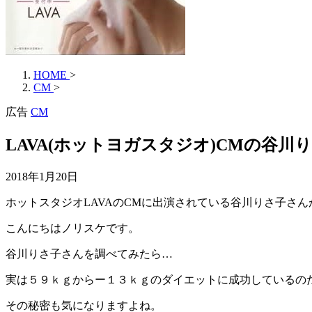
HOME
>
CM
>
広告
CM
LAVA(ホットヨガスタジオ)CMの谷川り
2018年1月20日
ホットスタジオLAVAのCMに出演されている谷川りさ子さ
こんにちはノリスケです。
谷川りさ子さんを調べてみたら…
実は５９ｋｇからー１３ｋｇのダイエットに成功しているの
その秘密も気になりますよね。