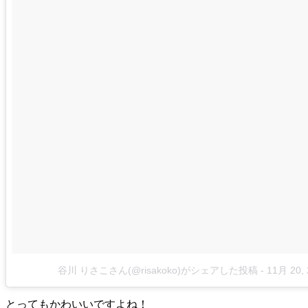
谷川 りさこさん(@risakoko)がシェアした投稿
-
11月 20,
とってもかわいいですよね！