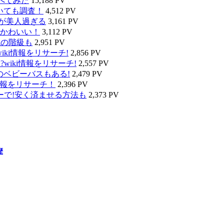
べてみた
15,188 PV
いても調査！
4,512 PV
タが美人過ぎる
3,161 PV
かわいい！
3,112 PV
代の階級も
2,951 PV
ki情報をリサーチ!
2,856 PV
wiki情報をリサーチ!
2,557 PV
のベビーバスもある!
2,479 PV
情報をリサーチ！
2,396 PV
ーで!安く済ませる方法も
2,373 PV
歴