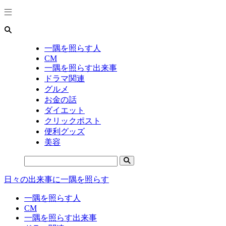
一隅を照らす人
CM
一隅を照らす出来事
ドラマ関連
グルメ
お金の話
ダイエット
クリックポスト
便利グッズ
美容
日々の出来事に一隅を照らす
一隅を照らす人
CM
一隅を照らす出来事