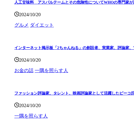
人工甘味料 アスパルテームとその危険性についてWHOの専門家が
2024/10/20
グルメ
ダイエット
インターネット掲示板「2ちゃんねる」の創設者、実業家、評論家、Y
2024/10/20
お金の話
一隅を照らす人
ファッション評論家、タレント、映画評論家として活躍したピーコ
2024/10/20
一隅を照らす人