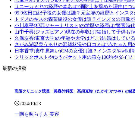
志麻さん(タスカジ)の予約方法や料金は？出張料金も調
サニーカミヤの経歴や本名は?消防士を辞めた理由につ
99.9佐田由紀子役の女優は誰？元宝塚の経歴とインス
トドメのキスの森菜緒役の女優は誰？インスタの画像が
小川泰平(犯罪ジャーナリスト)の学歴や経歴は?警官時
山中千尋(ジャズピアノ)現在の年収は?結婚して子供も?wi
久保友香(東京大学)の年齢や大学はどこ?結婚はしている?
さがみ湖温泉うるりの混雑状況や口コミは?赤ちゃん用
日本香堂(喪中見舞い)CMの女優は誰？インスタやwiki
クリックポストやゆうパケット用の箱を100均やダイソ
最新の投稿
高須クリニック院長 美容外科医 高須克弥（たかす かつや）の経
2024/10/23
一隅を照らす人
美容