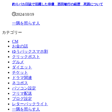
釣りバカ日誌で活躍した俳優 西田敏行の経歴 死因について
2024/10/19
一隅を照らす人
カテゴリー
CM
お金の話
ゆうパックスマホ割
クリックポスト
グルメ
ダイエット
チケット
ドラマ関連
ネコポス
パソコン設定
フリマ配送
ブログ設定
レターパックライト
一隅を照らす人