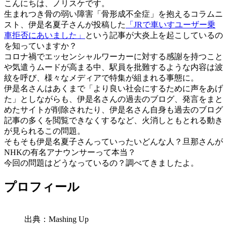
こんにちは、ノリスケです。
生まれつき骨の弱い障害「骨形成不全症」を抱えるコラムニ
スト、伊是名夏子さんが投稿した
「JRで車いすユーザー乗
車拒否にあいました」
という記事が大炎上を起こしているの
を知っていますか？
コロナ禍でエッセンシャルワーカーに対する感謝を持つこと
や気遣うムードが高まる中、駅員を批難するような内容は波
紋を呼び、様々なメディアで特集が組まれる事態に。
伊是名さんはあくまで「より良い社会にするために声をあげ
た」としながらも、伊是名さんの過去のブログ、発言をまと
めたサイトが削除されたり、伊是名さん自身も過去のブログ
記事の多くを閲覧できなくするなど、火消しともとれる動き
が見られるこの問題。
そもそも伊是名夏子さんっていったいどんな人？旦那さんが
NHKの有名アナウンサーって本当？
今回の問題はどうなっているの？調べてきましたよ。
プロフィール
出典：Mashing Up