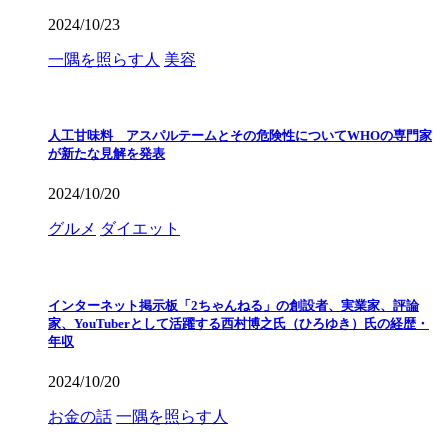
2024/10/23
一隅を照らす人
美容
人工甘味料 アスパルテームとその危険性についてWHOの専門家
が新たな見解を発表
2024/10/20
グルメ
ダイエット
インターネット掲示板「2ちゃんねる」の創設者、実業家、評論
家、YouTuberとして活躍する西村博之氏（ひろゆき）氏の経歴・
年収
2024/10/20
お金の話
一隅を照らす人