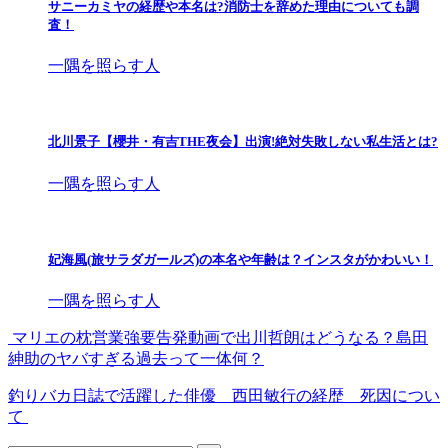
サニーカミヤの経歴や本名は?消防士を辞めた理由についても調
査！
一隅を照らす人
北川景子【櫻井・有吉THE夜会】出演!絶対失敗しない私生活とは?
一隅を照らす人
妃海風(旅サラダガールズ)の本名や年齢は？インスタがかわいい！
一隅を照らす人
マリエの枕営業強要告発動画で出川哲朗はどうなる？島田
紳助のヤバすぎる過去って一体何？
釣りバカ日誌で活躍した俳優 西田敏行の経歴 死因につい
て