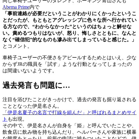
同じ車椅子ユーザーのタレント、ホーキング青山さんも
Abema Prime
内で
「事前連絡が必要だということがわかりにくかったというこ
とだったが、もともとアグレッシブに色々な所へ行かれてい
る方なので、“わからなかった”というのはちょっと解せな
い。責めるつもりはないが、怒り、悔しさとともに、なんと
なく“確信犯”的なものも滲み出てしまっていると感じた。」
とコメント。
車椅子ユーザーの不便さをアピールするためとはいえ、少な
からずJRの職員を「試す」ような行動となってしまったの
は間違いないようです。
過去発言も問題に…
注目を浴びたことがきっかけで、過去の発言も掘り返される
こととなった伊是名さん。
「伊是名夏子の名言で打線を組んだ」と呼ばれるまとめサイ
ト
も出現。
その中で、伊是名さんが自身を「姫」と呼んでいたことや、
飲食店に飲み物を持ち込んだり、ヘルパーさんや家族に横暴
な態度をとったり、役所の申請に嘘をついたことなどで、伊