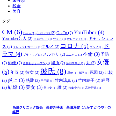
未分類
税金
美容
タグ
CM
(6)
YouTuber
(4)
docomo
(2)
Go To
(2)
DaiGo
(1)
YouTuber芸人
(2)
キャッシュレ
じゃがりこ
(1)
ウェア
(1)
オロナミンC
(1)
コロナ
(5)
ド
ス
(2)
グルメ
(2)
クレジットカード
(1)
ゴルフ
(1)
ラマ
(4)
不倫
(3)
メルカリ
(2)
予防
ブラトップ
(1)
ユニクロ
(1)
女優
(2)
俳優
(2)
場所
(2)
夫
(2)
全英女子オープン
(1)
多部未華子
(1)
彼氏
(8)
(5)
年収
(2)
彼女
(2)
死因
(2)
比較
星稜
(1)
書評
(1)
炎上
(3)
(2)
熱愛
(2)
竹内涼真
(2)
竹内結子
(2)
経歴
甲子園
(1)
結婚
(3)
美女
(3)
(2)
誰
(2)
美少女
(1)
超集中力
(1)
高校野球
(1)
高須クリニック院長 美容外科医 高須克弥（たかす かつや）の
経歴