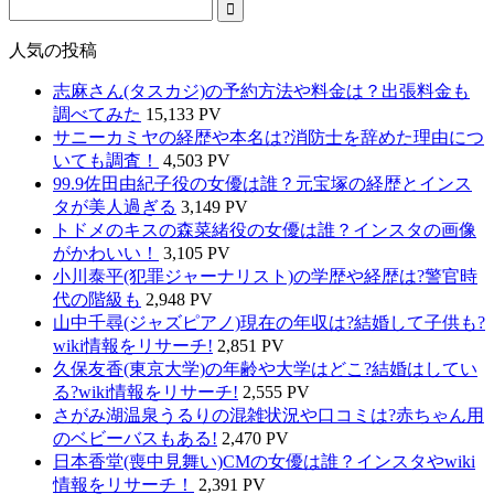
人気の投稿
志麻さん(タスカジ)の予約方法や料金は？出張料金も
調べてみた
15,133 PV
サニーカミヤの経歴や本名は?消防士を辞めた理由につ
いても調査！
4,503 PV
99.9佐田由紀子役の女優は誰？元宝塚の経歴とインス
タが美人過ぎる
3,149 PV
トドメのキスの森菜緒役の女優は誰？インスタの画像
がかわいい！
3,105 PV
小川泰平(犯罪ジャーナリスト)の学歴や経歴は?警官時
代の階級も
2,948 PV
山中千尋(ジャズピアノ)現在の年収は?結婚して子供も?
wiki情報をリサーチ!
2,851 PV
久保友香(東京大学)の年齢や大学はどこ?結婚はしてい
る?wiki情報をリサーチ!
2,555 PV
さがみ湖温泉うるりの混雑状況や口コミは?赤ちゃん用
のベビーバスもある!
2,470 PV
日本香堂(喪中見舞い)CMの女優は誰？インスタやwiki
情報をリサーチ！
2,391 PV