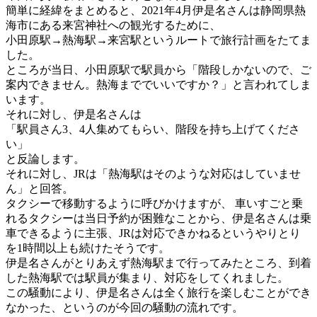
簡単に経緯をまとめると、2021年4月伊是名さんは静岡県熱
海市にある来宮神社への観光するために、
小田原駅→熱海駅→来宮駅というルートで旅行計画をたてま
した。
ところが当日、小田原駅で駅員から「階段しかないので、ご
案内できません。熱海まででいいですか？」と言われてしま
います。
それに対し、伊是名さんは
「駅員さん3、4人集めてもらい、階段を持ち上げてくださ
い」
と反論します。
それに対し、JRは「熱海駅はそのような対応はしていませ
ん」と回答。
タクシーで移動するように呼びかけますが、 車いすごと乗
れるタクシーは当日予約が困難なことから、伊是名さんは乗
車できるように主張、JRは対応できかねるというやりとり
を1時間以上も続けたそうです。
伊是名さんがとりあえず熱海駅まで行ってみたところ、到着
した熱海駅では駅員が集まり、対応をしてくれました。
この騒動により、伊是名さんは全く旅行を楽しむことができ
なかった、というのが今回の騒動の流れです。