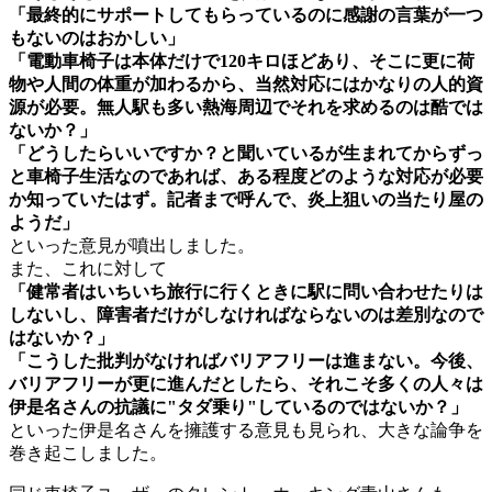
「最終的にサポートしてもらっているのに感謝の言葉が一つ
もないのはおかしい」
「電動車椅子は本体だけで120キロほどあり、そこに更に荷
物や人間の体重が加わるから、当然対応にはかなりの人的資
源が必要。無人駅も多い熱海周辺でそれを求めるのは酷では
ないか？」
「どうしたらいいですか？と聞いているが生まれてからずっ
と車椅子生活なのであれば、ある程度どのような対応が必要
か知っていたはず。記者まで呼んで、炎上狙いの当たり屋の
ようだ」
といった意見が噴出しました。
また、これに対して
「健常者はいちいち旅行に行くときに駅に問い合わせたりは
しないし、障害者だけがしなければならないのは差別なので
はないか？」
「こうした批判がなければバリアフリーは進まない。今後、
バリアフリーが更に進んだとしたら、それこそ多くの人々は
伊是名さんの抗議に"タダ乗り"しているのではないか？」
といった伊是名さんを擁護する意見も見られ、大きな論争を
巻き起こしました。