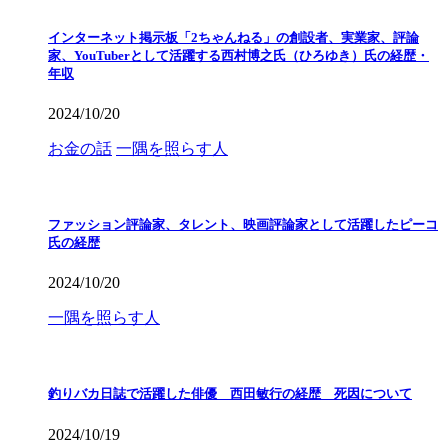
インターネット掲示板「2ちゃんねる」の創設者、実業家、評論
家、YouTuberとして活躍する西村博之氏（ひろゆき）氏の経歴・
年収
2024/10/20
お金の話
一隅を照らす人
ファッション評論家、タレント、映画評論家として活躍したピーコ
氏の経歴
2024/10/20
一隅を照らす人
釣りバカ日誌で活躍した俳優 西田敏行の経歴 死因について
2024/10/19