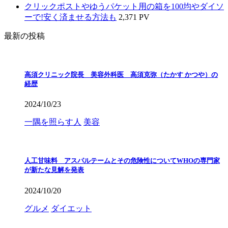
クリックポストやゆうパケット用の箱を100均やダイソ
ーで!安く済ませる方法も
2,371 PV
最新の投稿
高須クリニック院長 美容外科医 高須克弥（たかす かつや）の
経歴
2024/10/23
一隅を照らす人
美容
人工甘味料 アスパルテームとその危険性についてWHOの専門家
が新たな見解を発表
2024/10/20
グルメ
ダイエット