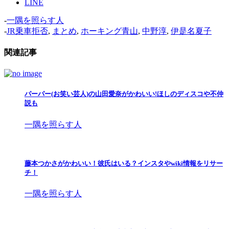
LINE
-
一隅を照らす人
-
JR乗車拒否
,
まとめ
,
ホーキング青山
,
中野淳
,
伊是名夏子
関連記事
パーパー(お笑い芸人)の山田愛奈がかわいい!ほしのディスコや不仲
説も
一隅を照らす人
藤本つかさがかわいい！彼氏はいる？インスタやwiki情報をリサー
チ！
一隅を照らす人