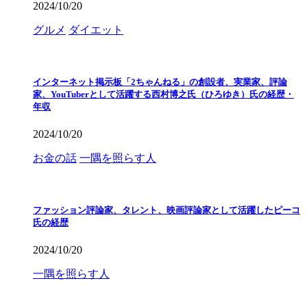
2024/10/20
グルメ
ダイエット
インターネット掲示板「2ちゃんねる」の創設者、実業家、評論
家、YouTuberとして活躍する西村博之氏（ひろゆき）氏の経歴・
年収
2024/10/20
お金の話
一隅を照らす人
ファッション評論家、タレント、映画評論家として活躍したピーコ
氏の経歴
2024/10/20
一隅を照らす人