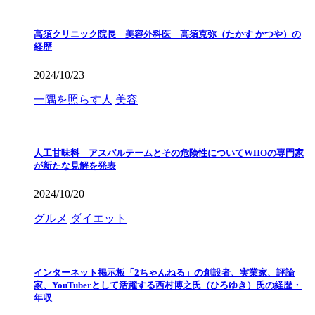
高須クリニック院長 美容外科医 高須克弥（たかす かつや）の
経歴
2024/10/23
一隅を照らす人
美容
人工甘味料 アスパルテームとその危険性についてWHOの専門家
が新たな見解を発表
2024/10/20
グルメ
ダイエット
インターネット掲示板「2ちゃんねる」の創設者、実業家、評論
家、YouTuberとして活躍する西村博之氏（ひろゆき）氏の経歴・
年収