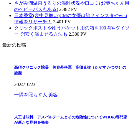
さがみ湖温泉うるりの混雑状況や口コミは?赤ちゃん用
のベビーバスもある!
2,482 PV
日本香堂(喪中見舞い)CMの女優は誰？インスタやwiki
情報をリサーチ！
2,401 PV
クリックポストやゆうパケット用の箱を100均やダイソ
ーで!安く済ませる方法も
2,380 PV
最新の投稿
高須クリニック院長 美容外科医 高須克弥（たかす かつや）の
経歴
2024/10/23
一隅を照らす人
美容
人工甘味料 アスパルテームとその危険性についてWHOの専門家
が新たな見解を発表