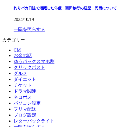
釣りバカ日誌で活躍した俳優 西田敏行の経歴 死因について
2024/10/19
一隅を照らす人
カテゴリー
CM
お金の話
ゆうパックスマホ割
クリックポスト
グルメ
ダイエット
チケット
ドラマ関連
ネコポス
パソコン設定
フリマ配送
ブログ設定
レターパックライト
一隅を照らす人