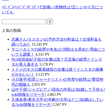
ﾍﾄﾞﾊﾞﾝ(ﾍｯﾄﾞﾊﾞﾝｷﾞﾝｸﾞ)で首痛い!危険性は?正しいやり方につ
いても
人気の投稿
志麻さん(タスカジ)の予約方法や料金は？出張料金も
調べてみた
15,245 PV
サニーカミヤの経歴や本名は?消防士を辞めた理由につ
いても調査！
4,531 PV
99.9佐田由紀子役の女優は誰？元宝塚の経歴とインス
タが美人過ぎる
3,178 PV
トドメのキスの森菜緒役の女優は誰？インスタの画像
がかわいい！
3,123 PV
小川泰平(犯罪ジャーナリスト)の学歴や経歴は?警官時
代の階級も
2,955 PV
山中千尋(ジャズピアノ)現在の年収は?結婚して子供も?
wiki情報をリサーチ!
2,863 PV
久保友香(東京大学)の年齢や大学はどこ?結婚はしてい
る?wiki情報をリサーチ!
2,567 PV