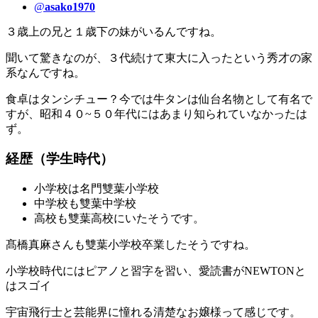
@
asako1970
３歳上の兄と１歳下の妹がいるんですね。
聞いて驚きなのが、３代続けて東大に入ったという秀才の家
系なんですね。
食卓はタンシチュー？今では牛タンは仙台名物として有名で
すが、昭和４０~５０年代にはあまり知られていなかったは
ず。
経歴（学生時代）
小学校は名門雙葉小学校
中学校も雙葉中学校
高校も雙葉高校にいたそうです。
髙橋真麻さんも雙葉小学校卒業したそうですね。
小学校時代にはピアノと習字を習い、愛読書がNEWTONと
はスゴイ
宇宙飛行士と芸能界に憧れる清楚なお嬢様って感じです。