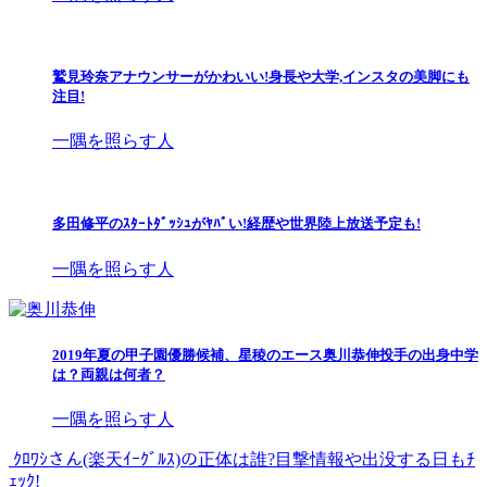
鷲見玲奈アナウンサーがかわいい!身長や大学,インスタの美脚にも
注目!
一隅を照らす人
多田修平のｽﾀｰﾄﾀﾞｯｼｭがﾔﾊﾞい!経歴や世界陸上放送予定も!
一隅を照らす人
2019年夏の甲子園優勝候補、星稜のエース奥川恭伸投手の出身中学
は？両親は何者？
一隅を照らす人
ｸﾛﾜｼさん(楽天ｲｰｸﾞﾙｽ)の正体は誰?目撃情報や出没する日もﾁ
ｪｯｸ!