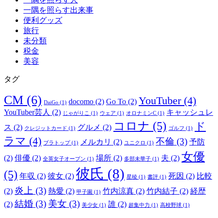
一隅を照らす出来事
便利グッズ
旅行
未分類
税金
美容
タグ
CM
(6)
YouTuber
(4)
docomo
(2)
Go To
(2)
DaiGo
(1)
YouTuber芸人
(2)
キャッシュレ
じゃがりこ
(1)
ウェア
(1)
オロナミンC
(1)
コロナ
(5)
ド
ス
(2)
グルメ
(2)
クレジットカード
(1)
ゴルフ
(1)
ラマ
(4)
不倫
(3)
メルカリ
(2)
予防
ブラトップ
(1)
ユニクロ
(1)
女優
(2)
俳優
(2)
場所
(2)
夫
(2)
全英女子オープン
(1)
多部未華子
(1)
彼氏
(8)
(5)
年収
(2)
彼女
(2)
死因
(2)
比較
星稜
(1)
書評
(1)
炎上
(3)
(2)
熱愛
(2)
竹内涼真
(2)
竹内結子
(2)
経歴
甲子園
(1)
結婚
(3)
美女
(3)
(2)
誰
(2)
美少女
(1)
超集中力
(1)
高校野球
(1)