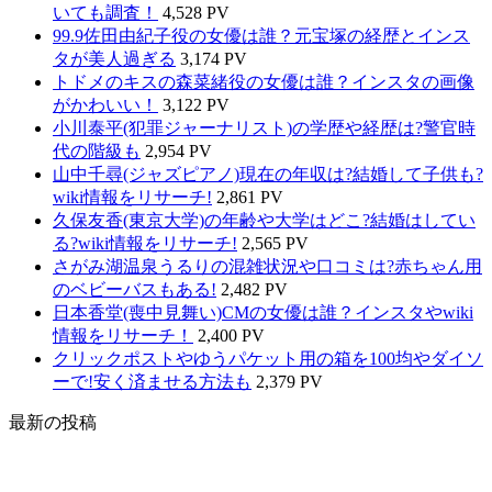
いても調査！
4,528 PV
99.9佐田由紀子役の女優は誰？元宝塚の経歴とインス
タが美人過ぎる
3,174 PV
トドメのキスの森菜緒役の女優は誰？インスタの画像
がかわいい！
3,122 PV
小川泰平(犯罪ジャーナリスト)の学歴や経歴は?警官時
代の階級も
2,954 PV
山中千尋(ジャズピアノ)現在の年収は?結婚して子供も?
wiki情報をリサーチ!
2,861 PV
久保友香(東京大学)の年齢や大学はどこ?結婚はしてい
る?wiki情報をリサーチ!
2,565 PV
さがみ湖温泉うるりの混雑状況や口コミは?赤ちゃん用
のベビーバスもある!
2,482 PV
日本香堂(喪中見舞い)CMの女優は誰？インスタやwiki
情報をリサーチ！
2,400 PV
クリックポストやゆうパケット用の箱を100均やダイソ
ーで!安く済ませる方法も
2,379 PV
最新の投稿