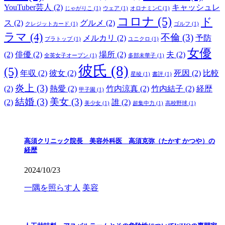
YouTuber芸人
(2)
キャッシュレ
じゃがりこ
(1)
ウェア
(1)
オロナミンC
(1)
コロナ
(5)
ド
ス
(2)
グルメ
(2)
クレジットカード
(1)
ゴルフ
(1)
ラマ
(4)
不倫
(3)
メルカリ
(2)
予防
ブラトップ
(1)
ユニクロ
(1)
女優
(2)
俳優
(2)
場所
(2)
夫
(2)
全英女子オープン
(1)
多部未華子
(1)
彼氏
(8)
(5)
年収
(2)
彼女
(2)
死因
(2)
比較
星稜
(1)
書評
(1)
炎上
(3)
(2)
熱愛
(2)
竹内涼真
(2)
竹内結子
(2)
経歴
甲子園
(1)
結婚
(3)
美女
(3)
(2)
誰
(2)
美少女
(1)
超集中力
(1)
高校野球
(1)
高須クリニック院長 美容外科医 高須克弥（たかす かつや）の
経歴
2024/10/23
一隅を照らす人
美容