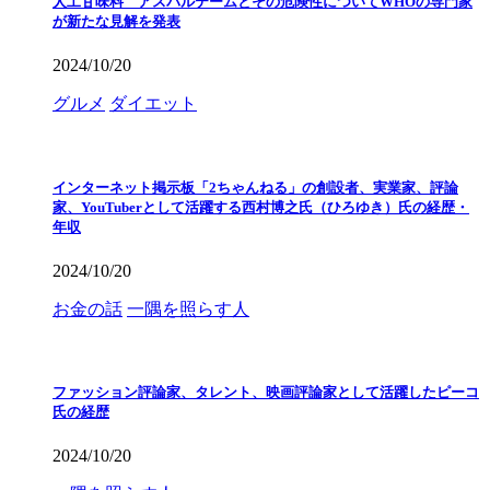
人工甘味料 アスパルテームとその危険性についてWHOの専門家
が新たな見解を発表
2024/10/20
グルメ
ダイエット
インターネット掲示板「2ちゃんねる」の創設者、実業家、評論
家、YouTuberとして活躍する西村博之氏（ひろゆき）氏の経歴・
年収
2024/10/20
お金の話
一隅を照らす人
ファッション評論家、タレント、映画評論家として活躍したピーコ
氏の経歴
2024/10/20