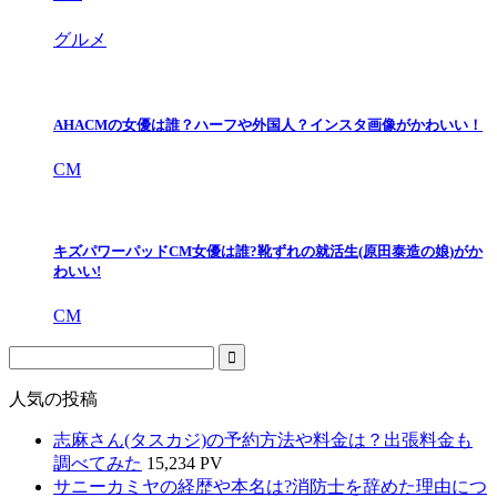
グルメ
AHACMの女優は誰？ハーフや外国人？インスタ画像がかわいい！
CM
キズパワーパッドCM女優は誰?靴ずれの就活生(原田泰造の娘)がか
わいい!
CM
人気の投稿
志麻さん(タスカジ)の予約方法や料金は？出張料金も
調べてみた
15,234 PV
サニーカミヤの経歴や本名は?消防士を辞めた理由につ