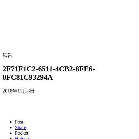
広告
2F71F1C2-6511-4CB2-8FE6-
0FC81C93294A
2018年11月8日
Post
Share
Pocket
Hatena