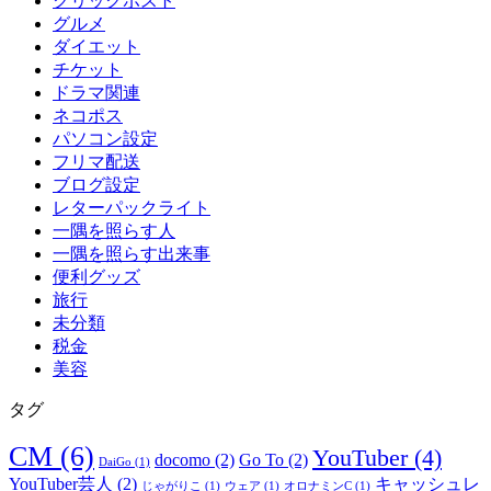
クリックポスト
グルメ
ダイエット
チケット
ドラマ関連
ネコポス
パソコン設定
フリマ配送
ブログ設定
レターパックライト
一隅を照らす人
一隅を照らす出来事
便利グッズ
旅行
未分類
税金
美容
タグ
CM
(6)
YouTuber
(4)
docomo
(2)
Go To
(2)
DaiGo
(1)
YouTuber芸人
(2)
キャッシュレ
じゃがりこ
(1)
ウェア
(1)
オロナミンC
(1)