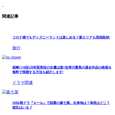
-
関連記事
コロナ禍でもディズニーランドは楽しめる？新エリアも現地取材!
旅行
相棒17(8話)川村里美役の女優は誰?佐津川愛美の過去作品の映画を
無料で視聴する方法も紹介します!
ドラマ関連
NHK朝ドラ『エール』で話題の森七菜。出身地は？高校はどこ？
彼氏はいる？