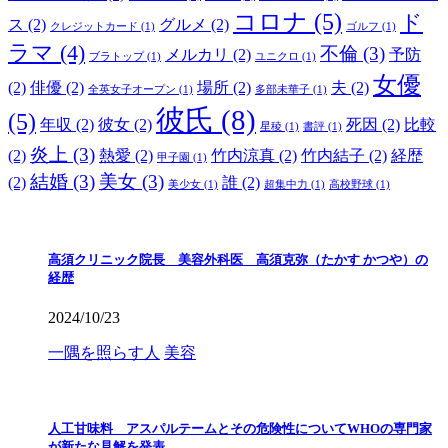
コロナ
(5)
ド
ス
(2)
グルメ
(2)
クレジットカード
(1)
ゴルフ
(1)
ラマ
(4)
不倫
(3)
メルカリ
(2)
予防
ブラトップ
(1)
ユニクロ
(1)
女優
(2)
俳優
(2)
場所
(2)
夫
(2)
全英女子オープン
(1)
多部未華子
(1)
彼氏
(8)
(5)
年収
(2)
彼女
(2)
死因
(2)
比較
星稜
(1)
書評
(1)
炎上
(3)
(2)
熱愛
(2)
竹内涼真
(2)
竹内結子
(2)
経歴
甲子園
(1)
結婚
(3)
美女
(3)
(2)
誰
(2)
美少女
(1)
超集中力
(1)
高校野球
(1)
高須クリニック院長 美容外科医 高須克弥（たかす かつや）の
経歴
2024/10/23
一隅を照らす人
美容
人工甘味料 アスパルテームとその危険性についてWHOの専門家
が新たな見解を発表