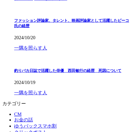
ファッション評論家、タレント、映画評論家として活躍したピーコ
氏の経歴
2024/10/20
一隅を照らす人
釣りバカ日誌で活躍した俳優 西田敏行の経歴 死因について
2024/10/19
一隅を照らす人
カテゴリー
CM
お金の話
ゆうパックスマホ割