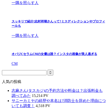
一隅を照らす人
スッキリで紹介!志村祥瑚さんって?ミスディレクションやプロフィ
ールも
一隅を照らす人
オバジCセラムCMの女優は誰？インスタの画像が美人過ぎる
CM
人気の投稿
志麻さん(タスカジ)の予約方法や料金は？出張料金も
調べてみた
15,214 PV
サニーカミヤの経歴や本名は?消防士を辞めた理由につ
いても調査！
4,518 PV