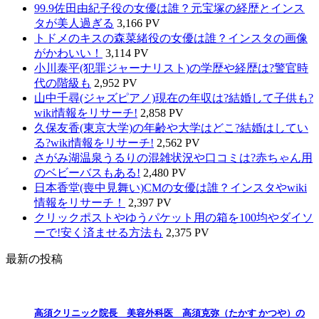
99.9佐田由紀子役の女優は誰？元宝塚の経歴とインス
タが美人過ぎる
3,166 PV
トドメのキスの森菜緒役の女優は誰？インスタの画像
がかわいい！
3,114 PV
小川泰平(犯罪ジャーナリスト)の学歴や経歴は?警官時
代の階級も
2,952 PV
山中千尋(ジャズピアノ)現在の年収は?結婚して子供も?
wiki情報をリサーチ!
2,858 PV
久保友香(東京大学)の年齢や大学はどこ?結婚はしてい
る?wiki情報をリサーチ!
2,562 PV
さがみ湖温泉うるりの混雑状況や口コミは?赤ちゃん用
のベビーバスもある!
2,480 PV
日本香堂(喪中見舞い)CMの女優は誰？インスタやwiki
情報をリサーチ！
2,397 PV
クリックポストやゆうパケット用の箱を100均やダイソ
ーで!安く済ませる方法も
2,375 PV
最新の投稿
高須クリニック院長 美容外科医 高須克弥（たかす かつや）の