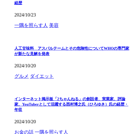
経歴
2024/10/23
一隅を照らす人
美容
人工甘味料 アスパルテームとその危険性についてWHOの専門家
が新たな見解を発表
2024/10/20
グルメ
ダイエット
インターネット掲示板「2ちゃんねる」の創設者、実業家、評論
家、YouTuberとして活躍する西村博之氏（ひろゆき）氏の経歴・
年収
2024/10/20
お金の話
一隅を照らす人