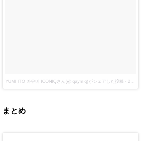
YUMI ITO 아유미 ICONIQさん(@iqaymiq)がシェアした投稿
-
2017年 8月月25日午前8時38分PDT
まとめ