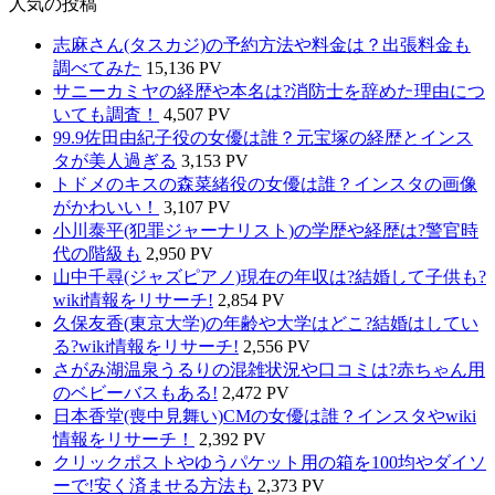
人気の投稿
志麻さん(タスカジ)の予約方法や料金は？出張料金も
調べてみた
15,136 PV
サニーカミヤの経歴や本名は?消防士を辞めた理由につ
いても調査！
4,507 PV
99.9佐田由紀子役の女優は誰？元宝塚の経歴とインス
タが美人過ぎる
3,153 PV
トドメのキスの森菜緒役の女優は誰？インスタの画像
がかわいい！
3,107 PV
小川泰平(犯罪ジャーナリスト)の学歴や経歴は?警官時
代の階級も
2,950 PV
山中千尋(ジャズピアノ)現在の年収は?結婚して子供も?
wiki情報をリサーチ!
2,854 PV
久保友香(東京大学)の年齢や大学はどこ?結婚はしてい
る?wiki情報をリサーチ!
2,556 PV
さがみ湖温泉うるりの混雑状況や口コミは?赤ちゃん用
のベビーバスもある!
2,472 PV
日本香堂(喪中見舞い)CMの女優は誰？インスタやwiki
情報をリサーチ！
2,392 PV
クリックポストやゆうパケット用の箱を100均やダイソ
ーで!安く済ませる方法も
2,373 PV