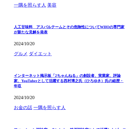
一隅を照らす人
美容
人工甘味料 アスパルテームとその危険性についてWHOの専門家
が新たな見解を発表
2024/10/20
グルメ
ダイエット
インターネット掲示板「2ちゃんねる」の創設者、実業家、評論
家、YouTuberとして活躍する西村博之氏（ひろゆき）氏の経歴・
年収
2024/10/20
お金の話
一隅を照らす人