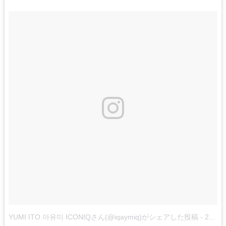
YUMI ITO 아유미 ICONIQさん(@iqaymiq)がシェアした投稿
-
2018年 3月月19日午前5時53分PDT