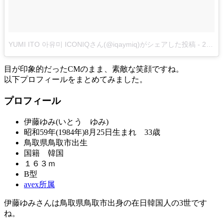
YUMI ITO 아유미 ICONIQさん(@iqaymiq)がシェアした投稿
-
2018年 5月月30日午前4時06分PDT
目が印象的だったCMのまま、素敵な笑顔ですね。
以下プロフィールをまとめてみました。
プロフィール
伊藤ゆみ(いとう ゆみ)
昭和59年(1984年)8月25日生まれ 33歳
鳥取県鳥取市出生
国籍 韓国
１６３ｍ
B型
avex所属
伊藤ゆみさんは鳥取県鳥取市出身の在日韓国人の3世です
ね。