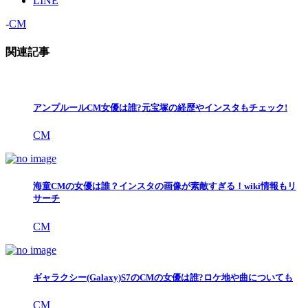
LINE
-
CM
関連記事
アンプルールCM女優は誰?元宝塚の経歴やインスタもチェック!
CM
海童CMの女優は誰？インスタの画像が素敵すぎる！wiki情報もリ
サーチ
CM
ギャラクシー(Galaxy)S7のCMの女優は誰?ロケ地や曲についても
CM