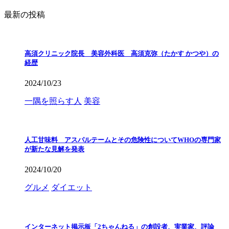
最新の投稿
高須クリニック院長 美容外科医 高須克弥（たかす かつや）の
経歴
2024/10/23
一隅を照らす人
美容
人工甘味料 アスパルテームとその危険性についてWHOの専門家
が新たな見解を発表
2024/10/20
グルメ
ダイエット
インターネット掲示板「2ちゃんねる」の創設者、実業家、評論