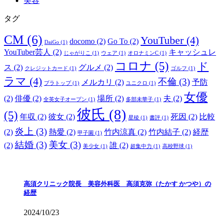
美容
タグ
CM
(6)
YouTuber
(4)
docomo
(2)
Go To
(2)
DaiGo
(1)
YouTuber芸人
(2)
キャッシュレ
じゃがりこ
(1)
ウェア
(1)
オロナミンC
(1)
コロナ
(5)
ド
ス
(2)
グルメ
(2)
クレジットカード
(1)
ゴルフ
(1)
ラマ
(4)
不倫
(3)
メルカリ
(2)
予防
ブラトップ
(1)
ユニクロ
(1)
女優
(2)
俳優
(2)
場所
(2)
夫
(2)
全英女子オープン
(1)
多部未華子
(1)
彼氏
(8)
(5)
年収
(2)
彼女
(2)
死因
(2)
比較
星稜
(1)
書評
(1)
炎上
(3)
(2)
熱愛
(2)
竹内涼真
(2)
竹内結子
(2)
経歴
甲子園
(1)
結婚
(3)
美女
(3)
(2)
誰
(2)
美少女
(1)
超集中力
(1)
高校野球
(1)
高須クリニック院長 美容外科医 高須克弥（たかす かつや）の
経歴
2024/10/23