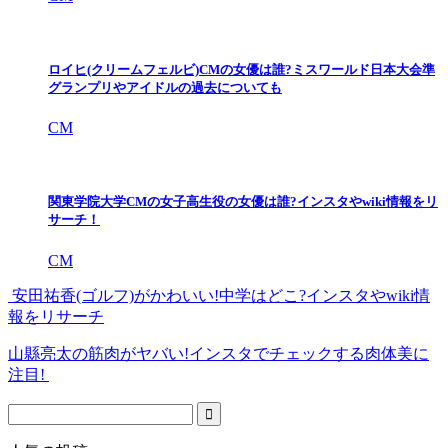
ロイヒ(クリームフェルビ)CMの女優は誰?ミスワールド日本大会準
グランプリやアイドルの過去についても
CM
関東学院大学CMの女子高生役の女優は誰?インスタやwiki情報をリ
サーチ！
CM
安田祐香(ゴルフ)がかわいい!中学はどこ?インスタやwiki情
報をリサーチ
山縣亮太の筋肉がヤバい!インスタでチェックする肉体美に
注目!