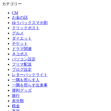
カテゴリー
CM
お金の話
ゆうパックスマホ割
クリックポスト
グルメ
ダイエット
チケット
ドラマ関連
ネコポス
パソコン設定
フリマ配送
ブログ設定
レターパックライト
一隅を照らす人
一隅を照らす出来事
便利グッズ
旅行
未分類
税金