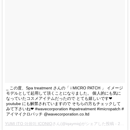
_ この度、Spa treatment さんの「 i MICRO PATCH 」 イメージ
モデルとして起用して頂くことになりました。 個人的にも気に
なっていたコスメアイテムだったので とても嬉しいです❤︎
youtube にも解禁されていますので そちらの方もチェックして
みて下さいね❤︎ #wavecorporation #spatreatment #imicropatch #
アイマイクロパッチ @wavecorporation.co.ltd
YUMI ITO 아유미 ICONIQ
さん(@iqaymiq)がシェアした投稿 -
2018年 6月月1日午前4時14分PDT