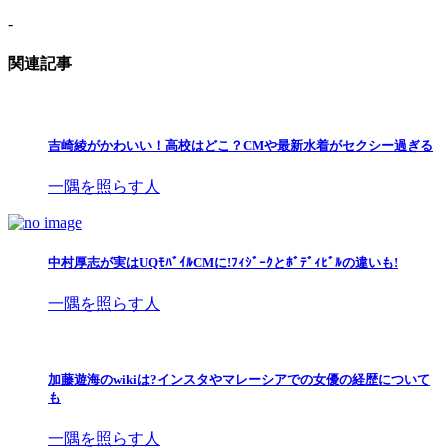
-
関連記事
吉崎綾がかわいい！高校はどこ？CMや最新水着がセクシー過ぎる
一隅を照らす人
中村厚志が実はUQﾓﾊﾞｲﾙCMに!ﾌｨｼﾞｰｸとﾎﾞﾃﾞｨﾋﾞﾙの違いも!
一隅を照らす人
加藤遊海のwikiは?インスタやマレーシアでの女優の経歴について
も
一隅を照らす人