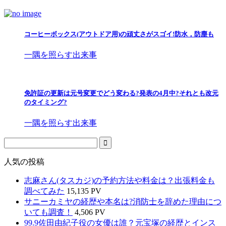
コーヒーボックス(アウトドア用)の頑丈さがスゴイ!防水，防塵も
一隅を照らす出来事
免許証の更新は元号変更でどう変わる?発表の4月中?それとも改元
のタイミング?
一隅を照らす出来事
人気の投稿
志麻さん(タスカジ)の予約方法や料金は？出張料金も
調べてみた
15,135 PV
サニーカミヤの経歴や本名は?消防士を辞めた理由につ
いても調査！
4,506 PV
99.9佐田由紀子役の女優は誰？元宝塚の経歴とインス