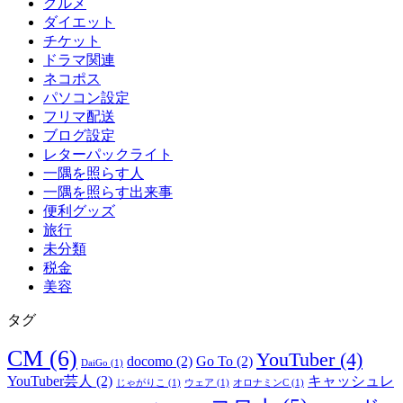
グルメ
ダイエット
チケット
ドラマ関連
ネコポス
パソコン設定
フリマ配送
ブログ設定
レターパックライト
一隅を照らす人
一隅を照らす出来事
便利グッズ
旅行
未分類
税金
美容
タグ
CM
(6)
YouTuber
(4)
docomo
(2)
Go To
(2)
DaiGo
(1)
YouTuber芸人
(2)
キャッシュレ
じゃがりこ
(1)
ウェア
(1)
オロナミンC
(1)