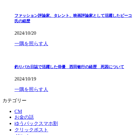
ファッション評論家、タレント、映画評論家として活躍したピーコ
氏の経歴
2024/10/20
一隅を照らす人
釣りバカ日誌で活躍した俳優 西田敏行の経歴 死因について
2024/10/19
一隅を照らす人
カテゴリー
CM
お金の話
ゆうパックスマホ割
クリックポスト