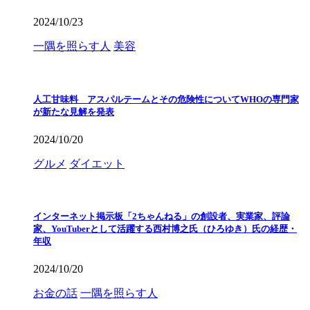
2024/10/23
一隅を照らす人
美容
人工甘味料 アスパルテームとその危険性についてWHOの専門家
が新たな見解を発表
2024/10/20
グルメ
ダイエット
インターネット掲示板「2ちゃんねる」の創設者、実業家、評論
家、YouTuberとして活躍する西村博之氏（ひろゆき）氏の経歴・
年収
2024/10/20
お金の話
一隅を照らす人