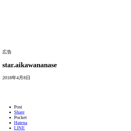
広告
star.aikawananase
2018年4月8日
Post
Share
Pocket
Hatena
LINE