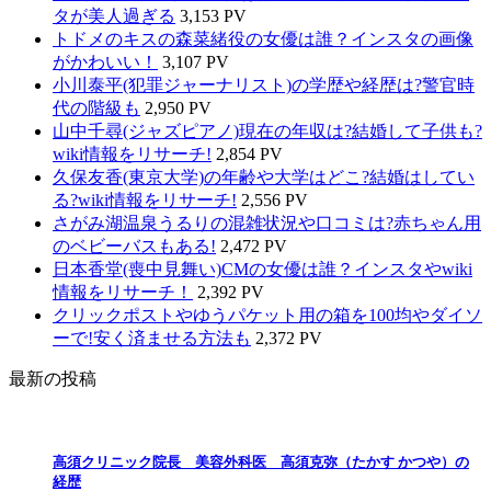
タが美人過ぎる
3,153 PV
トドメのキスの森菜緒役の女優は誰？インスタの画像
がかわいい！
3,107 PV
小川泰平(犯罪ジャーナリスト)の学歴や経歴は?警官時
代の階級も
2,950 PV
山中千尋(ジャズピアノ)現在の年収は?結婚して子供も?
wiki情報をリサーチ!
2,854 PV
久保友香(東京大学)の年齢や大学はどこ?結婚はしてい
る?wiki情報をリサーチ!
2,556 PV
さがみ湖温泉うるりの混雑状況や口コミは?赤ちゃん用
のベビーバスもある!
2,472 PV
日本香堂(喪中見舞い)CMの女優は誰？インスタやwiki
情報をリサーチ！
2,392 PV
クリックポストやゆうパケット用の箱を100均やダイソ
ーで!安く済ませる方法も
2,372 PV
最新の投稿
高須クリニック院長 美容外科医 高須克弥（たかす かつや）の
経歴