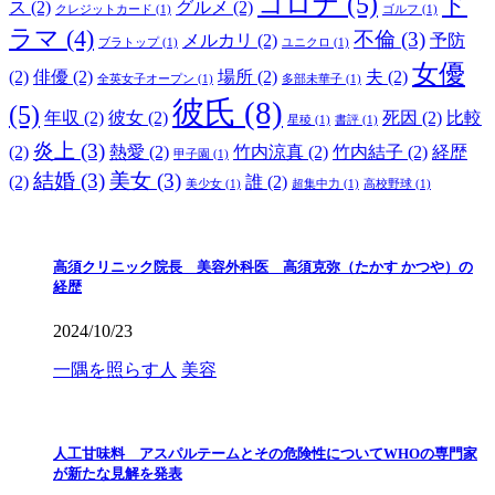
コロナ
(5)
ド
ス
(2)
グルメ
(2)
クレジットカード
(1)
ゴルフ
(1)
ラマ
(4)
不倫
(3)
メルカリ
(2)
予防
ブラトップ
(1)
ユニクロ
(1)
女優
(2)
俳優
(2)
場所
(2)
夫
(2)
全英女子オープン
(1)
多部未華子
(1)
彼氏
(8)
(5)
年収
(2)
彼女
(2)
死因
(2)
比較
星稜
(1)
書評
(1)
炎上
(3)
(2)
熱愛
(2)
竹内涼真
(2)
竹内結子
(2)
経歴
甲子園
(1)
結婚
(3)
美女
(3)
(2)
誰
(2)
美少女
(1)
超集中力
(1)
高校野球
(1)
高須クリニック院長 美容外科医 高須克弥（たかす かつや）の
経歴
2024/10/23
一隅を照らす人
美容
人工甘味料 アスパルテームとその危険性についてWHOの専門家
が新たな見解を発表