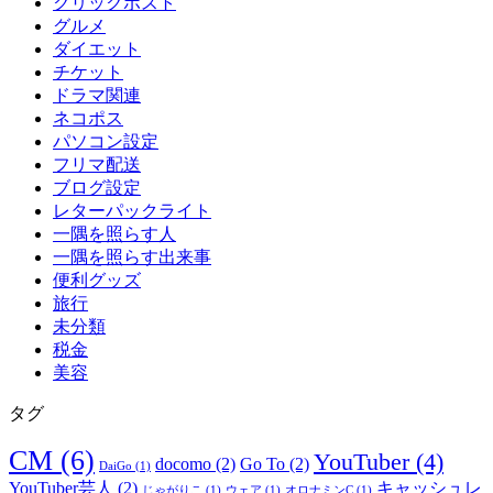
クリックポスト
グルメ
ダイエット
チケット
ドラマ関連
ネコポス
パソコン設定
フリマ配送
ブログ設定
レターパックライト
一隅を照らす人
一隅を照らす出来事
便利グッズ
旅行
未分類
税金
美容
タグ
CM
(6)
YouTuber
(4)
docomo
(2)
Go To
(2)
DaiGo
(1)
YouTuber芸人
(2)
キャッシュレ
じゃがりこ
(1)
ウェア
(1)
オロナミンC
(1)