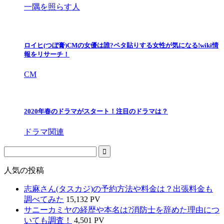
一隅を照らす人
ロイヒ(つぼ膏)CMの女優は誰?ペタ貼りする女性が気になる!wiki情
報をリサーチ！
CM
2020年春のドラマがスタート！注目のドラマは？
ドラマ関連
人気の投稿
志麻さん(タスカジ)の予約方法や料金は？出張料金も
調べてみた
15,132 PV
サニーカミヤの経歴や本名は?消防士を辞めた理由につ
いても調査！
4,501 PV