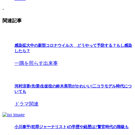
-
関連記事
感染拡大中の新型コロナウイルス どうやって予防する？もし感染
したら？
一隅を照らす出来事
河村涼香(先僕)生徒役の鈴木美羽がかわいい!二コラモデル時代につ
いても
ドラマ関連
小川泰平(犯罪ジャーナリスト)の学歴や経歴は?警官時代の階級も