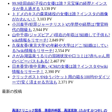
99.9佐田由紀子役の女優は誰？元宝塚の経歴とインス
タが美人過ぎる
3,139 PV
トドメのキスの森菜緒役の女優は誰？インスタの画像
がかわいい！
3,103 PV
小川泰平(犯罪ジャーナリスト)の学歴や経歴は?警官時
代の階級も
2,944 PV
山中千尋(ジャズピアノ)現在の年収は?結婚して子供も?
wiki情報をリサーチ!
2,849 PV
久保友香(東京大学)の年齢や大学はどこ?結婚はしてい
る?wiki情報をリサーチ!
2,554 PV
さがみ湖温泉うるりの混雑状況や口コミは?赤ちゃん用
のベビーバスもある!
2,467 PV
日本香堂(喪中見舞い)CMの女優は誰？インスタやwiki
情報をリサーチ！
2,390 PV
クリックポストやゆうパケット用の箱を100均やダイソ
ーで!安く済ませる方法も
2,371 PV
最新の投稿
高須クリニック院長 美容外科医 高須克弥（たかす かつや）の