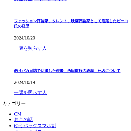
ファッション評論家、タレント、映画評論家として活躍したピーコ
氏の経歴
2024/10/20
一隅を照らす人
釣りバカ日誌で活躍した俳優 西田敏行の経歴 死因について
2024/10/19
一隅を照らす人
カテゴリー
CM
お金の話
ゆうパックスマホ割