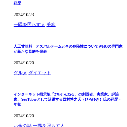
経歴
2024/10/23
一隅を照らす人
美容
人工甘味料 アスパルテームとその危険性についてWHOの専門家
が新たな見解を発表
2024/10/20
グルメ
ダイエット
インターネット掲示板「2ちゃんねる」の創設者、実業家、評論
家、YouTuberとして活躍する西村博之氏（ひろゆき）氏の経歴・
年収
2024/10/20
お金の話
一隅を照らす人