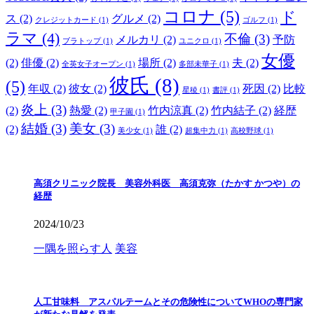
コロナ
(5)
ド
ス
(2)
グルメ
(2)
クレジットカード
(1)
ゴルフ
(1)
ラマ
(4)
不倫
(3)
メルカリ
(2)
予防
ブラトップ
(1)
ユニクロ
(1)
女優
(2)
俳優
(2)
場所
(2)
夫
(2)
全英女子オープン
(1)
多部未華子
(1)
彼氏
(8)
(5)
年収
(2)
彼女
(2)
死因
(2)
比較
星稜
(1)
書評
(1)
炎上
(3)
(2)
熱愛
(2)
竹内涼真
(2)
竹内結子
(2)
経歴
甲子園
(1)
結婚
(3)
美女
(3)
(2)
誰
(2)
美少女
(1)
超集中力
(1)
高校野球
(1)
高須クリニック院長 美容外科医 高須克弥（たかす かつや）の
経歴
2024/10/23
一隅を照らす人
美容
人工甘味料 アスパルテームとその危険性についてWHOの専門家