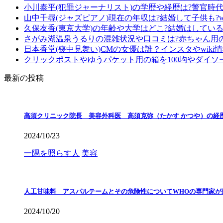
小川泰平(犯罪ジャーナリスト)の学歴や経歴は?警官時
山中千尋(ジャズピアノ)現在の年収は?結婚して子供も?wi
久保友香(東京大学)の年齢や大学はどこ?結婚はしている?
さがみ湖温泉うるりの混雑状況や口コミは?赤ちゃん用
日本香堂(喪中見舞い)CMの女優は誰？インスタやwiki
クリックポストやゆうパケット用の箱を100均やダイソ
最新の投稿
高須クリニック院長 美容外科医 高須克弥（たかす かつや）の経
2024/10/23
一隅を照らす人
美容
人工甘味料 アスパルテームとその危険性についてWHOの専門家が
2024/10/20