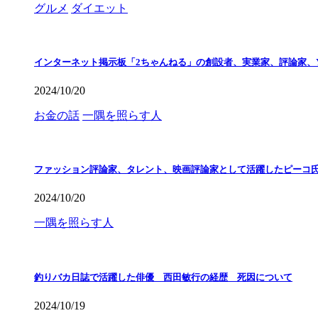
グルメ
ダイエット
インターネット掲示板「2ちゃんねる」の創設者、実業家、評論家、Y
2024/10/20
お金の話
一隅を照らす人
ファッション評論家、タレント、映画評論家として活躍したピーコ
2024/10/20
一隅を照らす人
釣りバカ日誌で活躍した俳優 西田敏行の経歴 死因について
2024/10/19