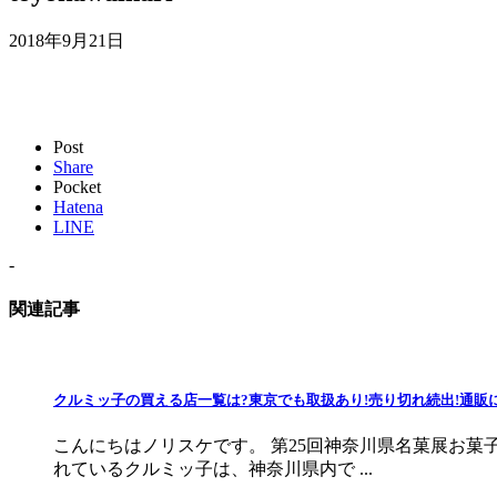
2018年9月21日
Post
Share
Pocket
Hatena
LINE
-
関連記事
クルミッ子の買える店一覧は?東京でも取扱あり!売り切れ続出!通販
こんにちはノリスケです。 第25回神奈川県名菓展お
れているクルミッ子は、神奈川県内で ...