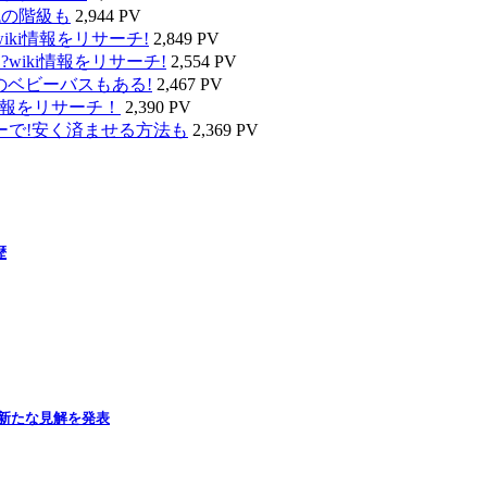
代の階級も
2,944 PV
ki情報をリサーチ!
2,849 PV
wiki情報をリサーチ!
2,554 PV
のベビーバスもある!
2,467 PV
情報をリサーチ！
2,390 PV
ーで!安く済ませる方法も
2,369 PV
歴
新たな見解を発表