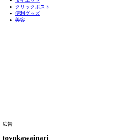
ダイエット
クリックポスト
便利グッズ
美容
広告
toyokawainari