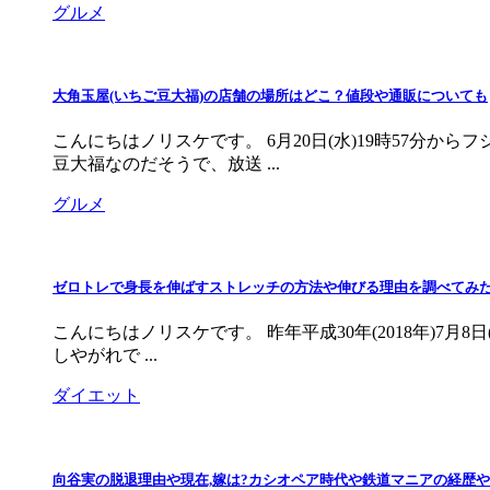
グルメ
大角玉屋(いちご豆大福)の店舗の場所はどこ？値段や通販についても
こんにちはノリスケです。 6月20日(水)19時57分
豆大福なのだそうで、放送 ...
グルメ
ゼロトレで身長を伸ばすストレッチの方法や伸びる理由を調べてみ
こんにちはノリスケです。 昨年平成30年(2018年)7月
しやがれで ...
ダイエット
向谷実の脱退理由や現在,嫁は?カシオペア時代や鉄道マニアの経歴やw