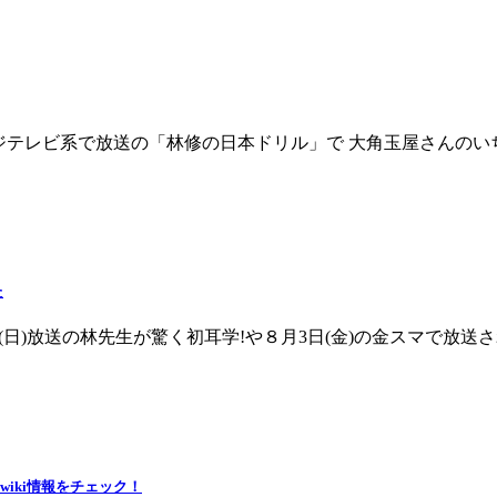
からフジテレビ系で放送の「林修の日本ドリル」で 大角玉屋さんの
た
8日(日)放送の林先生が驚く初耳学!や８月3日(金)の金スマで放送さ
iki情報をチェック！