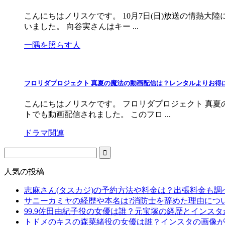
こんにちはノリスケです。 10月7日(日)放送の情熱大
いました。 向谷実さんはキー ...
一隅を照らす人
フロリダプロジェクト 真夏の魔法の動画配信は？レンタルよりお得
こんにちはノリスケです。 フロリダプロジェクト 真
トでも動画配信されました。 このフロ ...
ドラマ関連
人気の投稿
志麻さん(タスカジ)の予約方法や料金は？出張料金も調
サニーカミヤの経歴や本名は?消防士を辞めた理由につ
99.9佐田由紀子役の女優は誰？元宝塚の経歴とインス
トドメのキスの森菜緒役の女優は誰？インスタの画像が