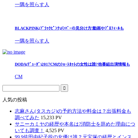
一隅を照らす人
BLACKPINK(ﾌﾞﾗｯｸﾋﾟﾝｸ)ﾒﾝﾊﾞｰの見分け方!動画やﾌﾟﾛﾌｨｰﾙも
一隅を照らす人
DODA(ﾃﾞｭｰﾀﾞ)2017CMのｼｮｰﾄｶｯﾄの女性は誰?他番組出演情報も
CM
人気の投稿
志麻さん(タスカジ)の予約方法や料金は？出張料金も
調べてみた
15,233 PV
サニーカミヤの経歴や本名は?消防士を辞めた理由につ
いても調査！
4,525 PV
99.9佐田由紀子役の女優は誰？元宝塚の経歴とインス