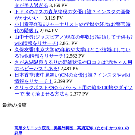
タが美人過ぎる
3,169 PV
トドメのキスの森菜緒役の女優は誰？インスタの画像
がかわいい！
3,119 PV
小川泰平(犯罪ジャーナリスト)の学歴や経歴は?警官時
代の階級も
2,954 PV
山中千尋(ジャズピアノ)現在の年収は?結婚して子供も?
wiki情報をリサーチ!
2,861 PV
久保友香(東京大学)の年齢や大学はどこ?結婚はしてい
る?wiki情報をリサーチ!
2,562 PV
さがみ湖温泉うるりの混雑状況や口コミは?赤ちゃん用
のベビーバスもある!
2,481 PV
日本香堂(喪中見舞い)CMの女優は誰？インスタやwiki
情報をリサーチ！
2,399 PV
クリックポストやゆうパケット用の箱を100均やダイソ
ーで!安く済ませる方法も
2,377 PV
最新の投稿
高須クリニック院長 美容外科医 高須克弥（たかす かつや）の
経歴