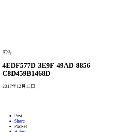
広告
4EDF577D-3E9F-49AD-8856-
C8D459B1468D
2017年12月13日
Post
Share
Pocket
Hatena