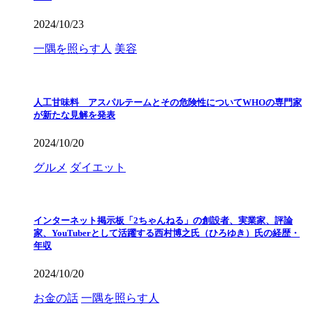
2024/10/23
一隅を照らす人
美容
人工甘味料 アスパルテームとその危険性についてWHOの専門家
が新たな見解を発表
2024/10/20
グルメ
ダイエット
インターネット掲示板「2ちゃんねる」の創設者、実業家、評論
家、YouTuberとして活躍する西村博之氏（ひろゆき）氏の経歴・
年収
2024/10/20
お金の話
一隅を照らす人