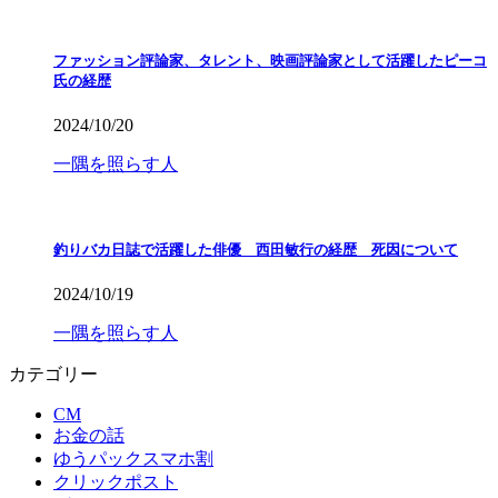
ファッション評論家、タレント、映画評論家として活躍したピーコ
氏の経歴
2024/10/20
一隅を照らす人
釣りバカ日誌で活躍した俳優 西田敏行の経歴 死因について
2024/10/19
一隅を照らす人
カテゴリー
CM
お金の話
ゆうパックスマホ割
クリックポスト