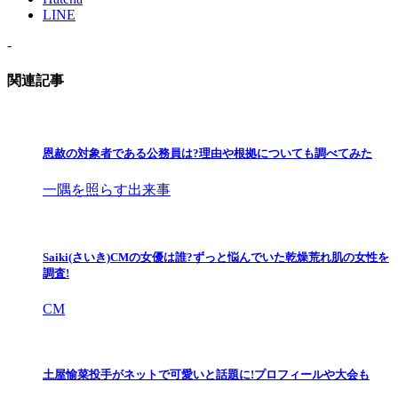
LINE
-
関連記事
恩赦の対象者である公務員は?理由や根拠についても調べてみた
一隅を照らす出来事
Saiki(さいき)CMの女優は誰?ずっと悩んでいた乾燥荒れ肌の女性を
調査!
CM
土屋愉菜投手がネットで可愛いと話題に!プロフィールや大会も