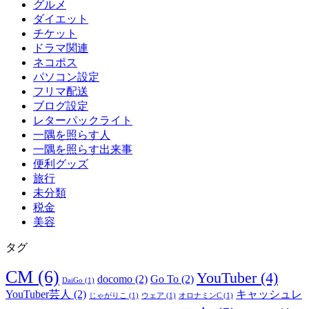
グルメ
ダイエット
チケット
ドラマ関連
ネコポス
パソコン設定
フリマ配送
ブログ設定
レターパックライト
一隅を照らす人
一隅を照らす出来事
便利グッズ
旅行
未分類
税金
美容
タグ
CM
(6)
YouTuber
(4)
docomo
(2)
Go To
(2)
DaiGo
(1)
YouTuber芸人
(2)
キャッシュレ
じゃがりこ
(1)
ウェア
(1)
オロナミンC
(1)