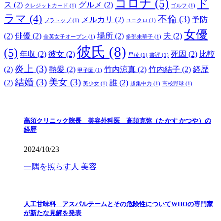
コロナ
(5)
ド
ス
(2)
グルメ
(2)
クレジットカード
(1)
ゴルフ
(1)
ラマ
(4)
不倫
(3)
メルカリ
(2)
予防
ブラトップ
(1)
ユニクロ
(1)
女優
(2)
俳優
(2)
場所
(2)
夫
(2)
全英女子オープン
(1)
多部未華子
(1)
彼氏
(8)
(5)
年収
(2)
彼女
(2)
死因
(2)
比較
星稜
(1)
書評
(1)
炎上
(3)
(2)
熱愛
(2)
竹内涼真
(2)
竹内結子
(2)
経歴
甲子園
(1)
結婚
(3)
美女
(3)
(2)
誰
(2)
美少女
(1)
超集中力
(1)
高校野球
(1)
高須クリニック院長 美容外科医 高須克弥（たかす かつや）の
経歴
2024/10/23
一隅を照らす人
美容
人工甘味料 アスパルテームとその危険性についてWHOの専門家
が新たな見解を発表