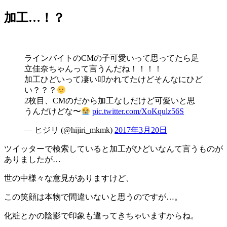
加工…！？
ラインバイトのCMの子可愛いって思ってたら足
立佳奈ちゃんって言うんだね！！！！
加工ひどいって凄い叩かれてたけどそんなにひど
い？？？
2枚目、CMのだから加工なしだけど可愛いと思
うんだけどな〜
pic.twitter.com/XoKqulz56S
— ヒジリ (@hijiri_mkmk)
2017年3月20日
ツイッターで検索していると加工がひどいなんて言うものが
ありましたが…
世の中様々な意見がありますけど、
この笑顔は本物で間違いないと思うのですが…。
化粧とかの陰影で印象も違ってきちゃいますからね。