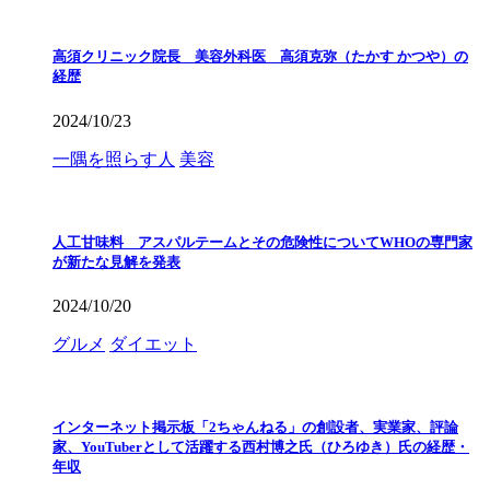
高須クリニック院長 美容外科医 高須克弥（たかす かつや）の
経歴
2024/10/23
一隅を照らす人
美容
人工甘味料 アスパルテームとその危険性についてWHOの専門家
が新たな見解を発表
2024/10/20
グルメ
ダイエット
インターネット掲示板「2ちゃんねる」の創設者、実業家、評論
家、YouTuberとして活躍する西村博之氏（ひろゆき）氏の経歴・
年収