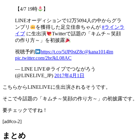
【4/7 19時
】
LINEオーディションで12万5094人の中からグラ
ンプリ
を獲得した足立佳奈ちゃんが
#ラインラ
イブ
に生出演
Twitterで話題の「キムチ～笑顔
の作り方～」を初披露
視聴予約
https://t.co/5iJP0stZ8c
@kana1014lm
pic.twitter.com/2brJkL08AC
— LINE LIVE＠ライブでつながろう
(@LINELIVE_JP)
2017年4月1日
こちらからLINELIVEに生出演されるそうです。
そこで今話題の「キムチ～笑顔の作り方～」の初披露です。
要チェックですね！
[ad#co-2]
まとめ