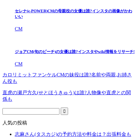
セレナ(e-POWER)CMの母親役の女優は誰?インスタの画像がかわ
いい
CM
ジョアCM(旬のピーチ)の女優は誰?インスタやwiki情報をリサーチ!
CM
カロリミットファンケルCMの妹役は誰?名前や両親,お姉さ
ん役も
直虎の瀬戸方久(せとほうきゅう)は誰?人物像や直虎との関
係も
人気の投稿
志麻さん(タスカジ)の予約方法や料金は？出張料金も