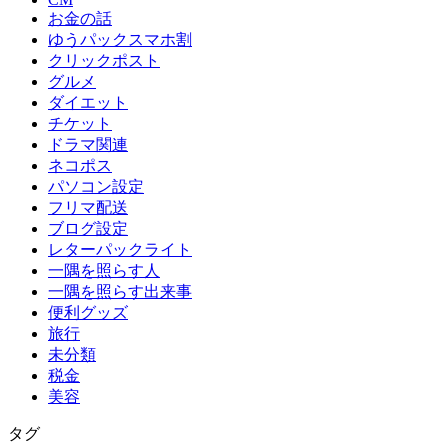
お金の話
ゆうパックスマホ割
クリックポスト
グルメ
ダイエット
チケット
ドラマ関連
ネコポス
パソコン設定
フリマ配送
ブログ設定
レターパックライト
一隅を照らす人
一隅を照らす出来事
便利グッズ
旅行
未分類
税金
美容
タグ