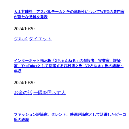
人工甘味料 アスパルテームとその危険性についてWHOの専門家
が新たな見解を発表
2024/10/20
グルメ
ダイエット
インターネット掲示板「2ちゃんねる」の創設者、実業家、評論
家、YouTuberとして活躍する西村博之氏（ひろゆき）氏の経歴・
年収
2024/10/20
お金の話
一隅を照らす人
ファッション評論家、タレント、映画評論家として活躍したピーコ
氏の経歴