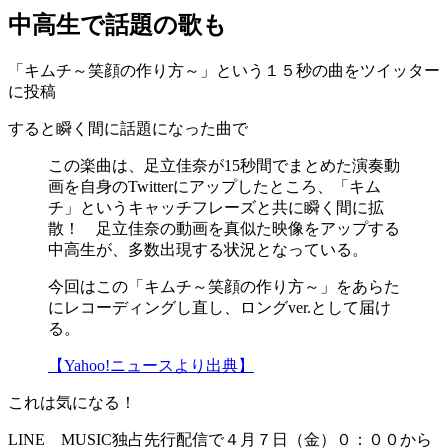
中高生で話題の歌も
「キムチ～笑顔の作り方～」という１５秒の曲をツイッター
に投稿
すると瞬く間に話題になった曲で
この楽曲は、足立佳奈が15秒間でまとめた演奏動
画を自身のTwitterにアップしたところ、「キム
チ」というキャッチフレーズと共に瞬く間に拡
散！ 足立佳奈の動画を真似た映像をアップする
中高生が、多数出現する状況となっている。
今回はこの「キムチ～笑顔の作り方～」をあらた
にレコーディングし直し、ロングver.として届け
る。
【Yahoo!ニュースより出典】
これは気になる！
LINE MUSIC独占先行配信で４月７日（金）０：００から