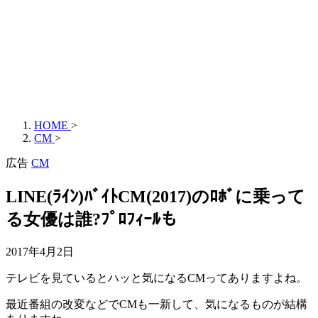
HOME
>
CM
>
広告
CM
LINE(ﾗｲﾝ)ﾊﾞｲﾄCM(2017)のﾛﾎﾞに乗って
る女優は誰?ﾌﾟﾛﾌｨｰﾙも
2017年4月2日
テレビを見ているとハッと気になるCMってありますよね。
最近番組の改変などでCMも一新して、気になるものが結構