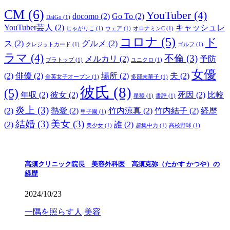
CM
(6)
YouTuber
(4)
docomo
(2)
Go To
(2)
DaiGo
(1)
YouTuber芸人
(2)
キャッシュレ
じゃがりこ
(1)
ウェア
(1)
オロナミンC
(1)
コロナ
(5)
ド
ス
(2)
グルメ
(2)
クレジットカード
(1)
ゴルフ
(1)
ラマ
(4)
不倫
(3)
メルカリ
(2)
予防
ブラトップ
(1)
ユニクロ
(1)
女優
(2)
俳優
(2)
場所
(2)
夫
(2)
全英女子オープン
(1)
多部未華子
(1)
彼氏
(8)
(5)
年収
(2)
彼女
(2)
死因
(2)
比較
星稜
(1)
書評
(1)
炎上
(3)
(2)
熱愛
(2)
竹内涼真
(2)
竹内結子
(2)
経歴
甲子園
(1)
結婚
(3)
美女
(3)
(2)
誰
(2)
美少女
(1)
超集中力
(1)
高校野球
(1)
高須クリニック院長 美容外科医 高須克弥（たかす かつや）の
経歴
2024/10/23
一隅を照らす人
美容