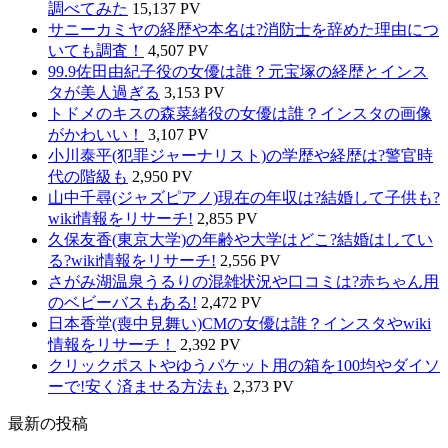
調べてみた
15,137 PV
サニーカミヤの経歴や本名は?消防士を辞めた理由につ
いても調査！
4,507 PV
99.9佐田由紀子役の女優は誰？元宝塚の経歴とインス
タが美人過ぎる
3,153 PV
トドメのキスの森菜緒役の女優は誰？インスタの画像
がかわいい！
3,107 PV
小川泰平(犯罪ジャーナリスト)の学歴や経歴は?警官時
代の階級も
2,950 PV
山中千尋(ジャズピアノ)現在の年収は?結婚して子供も?
wiki情報をリサーチ!
2,855 PV
久保友香(東京大学)の年齢や大学はどこ?結婚はしてい
る?wiki情報をリサーチ!
2,556 PV
さがみ湖温泉うるりの混雑状況や口コミは?赤ちゃん用
のベビーバスもある!
2,472 PV
日本香堂(喪中見舞い)CMの女優は誰？インスタやwiki
情報をリサーチ！
2,392 PV
クリックポストやゆうパケット用の箱を100均やダイソ
ーで!安く済ませる方法も
2,373 PV
最新の投稿