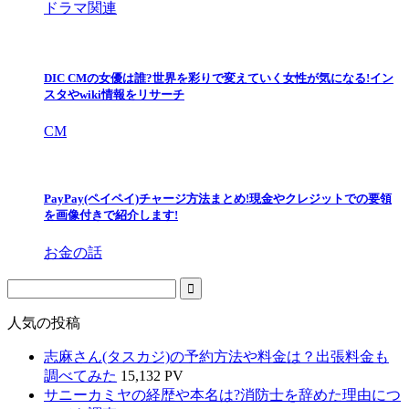
ドラマ関連
DIC CMの女優は誰?世界を彩りで変えていく女性が気になる!イン
スタやwiki情報をリサーチ
CM
PayPay(ペイペイ)チャージ方法まとめ!現金やクレジットでの要領
を画像付きで紹介します!
お金の話
人気の投稿
志麻さん(タスカジ)の予約方法や料金は？出張料金も
調べてみた
15,132 PV
サニーカミヤの経歴や本名は?消防士を辞めた理由につ