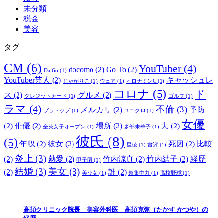
未分類
税金
美容
タグ
CM
(6)
YouTuber
(4)
docomo
(2)
Go To
(2)
DaiGo
(1)
YouTuber芸人
(2)
キャッシュレ
じゃがりこ
(1)
ウェア
(1)
オロナミンC
(1)
コロナ
(5)
ド
ス
(2)
グルメ
(2)
クレジットカード
(1)
ゴルフ
(1)
ラマ
(4)
不倫
(3)
メルカリ
(2)
予防
ブラトップ
(1)
ユニクロ
(1)
女優
(2)
俳優
(2)
場所
(2)
夫
(2)
全英女子オープン
(1)
多部未華子
(1)
彼氏
(8)
(5)
年収
(2)
彼女
(2)
死因
(2)
比較
星稜
(1)
書評
(1)
炎上
(3)
(2)
熱愛
(2)
竹内涼真
(2)
竹内結子
(2)
経歴
甲子園
(1)
結婚
(3)
美女
(3)
(2)
誰
(2)
美少女
(1)
超集中力
(1)
高校野球
(1)
高須クリニック院長 美容外科医 高須克弥（たかす かつや）の