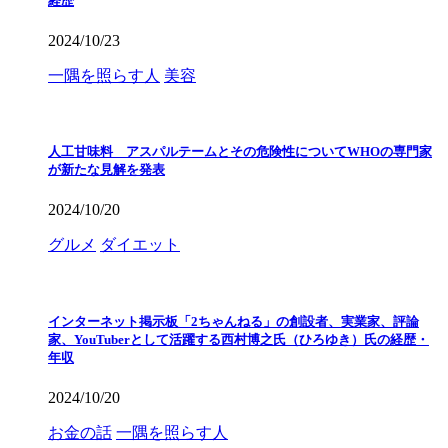
経歴
2024/10/23
一隅を照らす人
美容
人工甘味料 アスパルテームとその危険性についてWHOの専門家
が新たな見解を発表
2024/10/20
グルメ
ダイエット
インターネット掲示板「2ちゃんねる」の創設者、実業家、評論
家、YouTuberとして活躍する西村博之氏（ひろゆき）氏の経歴・
年収
2024/10/20
お金の話
一隅を照らす人