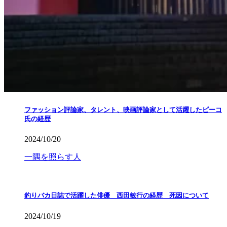
ファッション評論家、タレント、映画評論家として活躍したピーコ
氏の経歴
2024/10/20
一隅を照らす人
釣りバカ日誌で活躍した俳優 西田敏行の経歴 死因について
2024/10/19