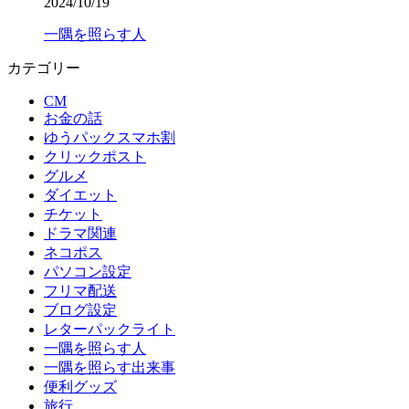
2024/10/19
一隅を照らす人
カテゴリー
CM
お金の話
ゆうパックスマホ割
クリックポスト
グルメ
ダイエット
チケット
ドラマ関連
ネコポス
パソコン設定
フリマ配送
ブログ設定
レターパックライト
一隅を照らす人
一隅を照らす出来事
便利グッズ
旅行