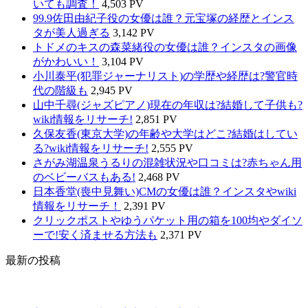
いても調査！
4,503 PV
99.9佐田由紀子役の女優は誰？元宝塚の経歴とインス
タが美人過ぎる
3,142 PV
トドメのキスの森菜緒役の女優は誰？インスタの画像
がかわいい！
3,104 PV
小川泰平(犯罪ジャーナリスト)の学歴や経歴は?警官時
代の階級も
2,945 PV
山中千尋(ジャズピアノ)現在の年収は?結婚して子供も?
wiki情報をリサーチ!
2,851 PV
久保友香(東京大学)の年齢や大学はどこ?結婚はしてい
る?wiki情報をリサーチ!
2,555 PV
さがみ湖温泉うるりの混雑状況や口コミは?赤ちゃん用
のベビーバスもある!
2,468 PV
日本香堂(喪中見舞い)CMの女優は誰？インスタやwiki
情報をリサーチ！
2,391 PV
クリックポストやゆうパケット用の箱を100均やダイソ
ーで!安く済ませる方法も
2,371 PV
最新の投稿