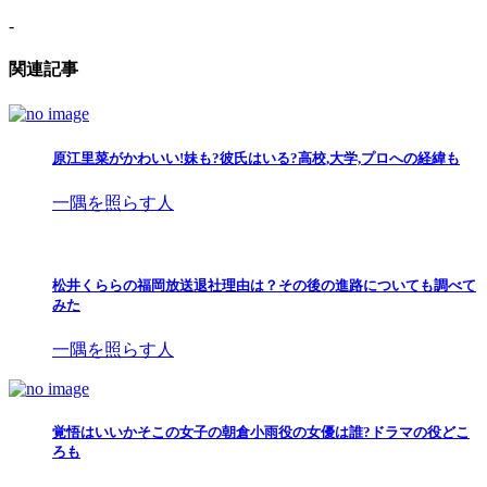
-
関連記事
原江里菜がかわいい!妹も?彼氏はいる?高校,大学,プロへの経緯も
一隅を照らす人
松井くららの福岡放送退社理由は？その後の進路についても調べて
みた
一隅を照らす人
覚悟はいいかそこの女子の朝倉小雨役の女優は誰?ドラマの役どこ
ろも