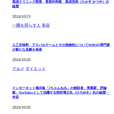
高須クリニック院長 美容外科医 高須克弥（たかす かつや）の
経歴
2024/10/23
一隅を照らす人
美容
人工甘味料 アスパルテームとその危険性についてWHOの専門家
が新たな見解を発表
2024/10/20
グルメ
ダイエット
インターネット掲示板「2ちゃんねる」の創設者、実業家、評論
家、YouTuberとして活躍する西村博之氏（ひろゆき）氏の経歴・
年収
2024/10/20