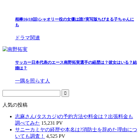
相棒16(18話)シャオリー役の女優は誰?実写版ちびまる子ちゃんに
も
ドラマ関連
サッカー日本代表のエース南野拓実選手の経歴は？彼女はいる？結
婚は？
一隅を照らす人
人気の投稿
志麻さん(タスカジ)の予約方法や料金は？出張料金も
調べてみた
15,231 PV
サニーカミヤの経歴や本名は?消防士を辞めた理由につ
いても調査！
4,525 PV