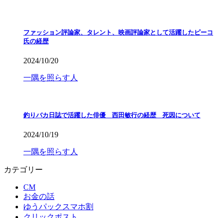
ファッション評論家、タレント、映画評論家として活躍したピーコ
氏の経歴
2024/10/20
一隅を照らす人
釣りバカ日誌で活躍した俳優 西田敏行の経歴 死因について
2024/10/19
一隅を照らす人
カテゴリー
CM
お金の話
ゆうパックスマホ割
クリックポスト