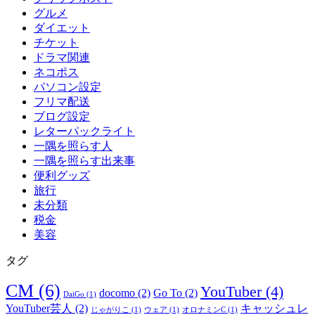
グルメ
ダイエット
チケット
ドラマ関連
ネコポス
パソコン設定
フリマ配送
ブログ設定
レターパックライト
一隅を照らす人
一隅を照らす出来事
便利グッズ
旅行
未分類
税金
美容
タグ
CM
(6)
YouTuber
(4)
docomo
(2)
Go To
(2)
DaiGo
(1)
YouTuber芸人
(2)
キャッシュレ
じゃがりこ
(1)
ウェア
(1)
オロナミンC
(1)