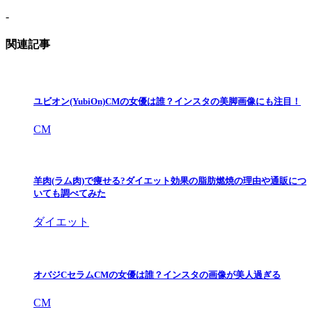
-
関連記事
ユビオン(YubiOn)CMの女優は誰？インスタの美脚画像にも注目！
CM
羊肉(ラム肉)で痩せる?ダイエット効果の脂肪燃焼の理由や通販につ
いても調べてみた
ダイエット
オバジCセラムCMの女優は誰？インスタの画像が美人過ぎる
CM