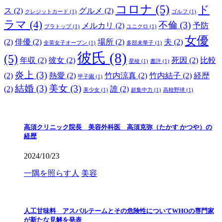
コロナ
(5)
ド
ス
(2)
グルメ
(2)
クレジットカード
(1)
ゴルフ
(1)
ラマ
(4)
不倫
(3)
メルカリ
(2)
予防
ブラトップ
(1)
ユニクロ
(1)
女優
(2)
俳優
(2)
場所
(2)
夫
(2)
全英女子オープン
(1)
多部未華子
(1)
彼氏
(8)
(5)
年収
(2)
彼女
(2)
死因
(2)
比較
星稜
(1)
書評
(1)
炎上
(3)
(2)
熱愛
(2)
竹内涼真
(2)
竹内結子
(2)
経歴
甲子園
(1)
結婚
(3)
美女
(3)
(2)
誰
(2)
美少女
(1)
超集中力
(1)
高校野球
(1)
高須クリニック院長 美容外科医 高須克弥（たかす かつや）の
経歴
2024/10/23
一隅を照らす人
美容
人工甘味料 アスパルテームとその危険性についてWHOの専門家
が新たな見解を発表