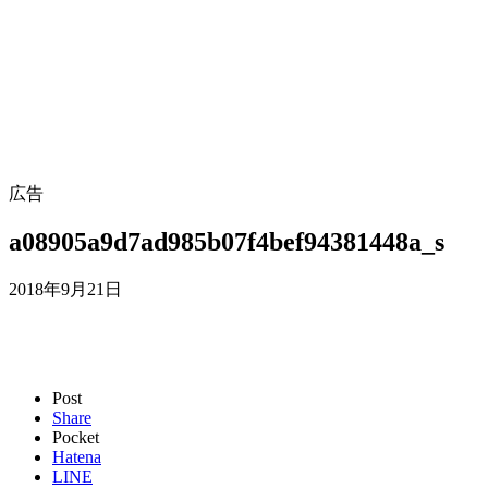
広告
a08905a9d7ad985b07f4bef94381448a_s
2018年9月21日
Post
Share
Pocket
Hatena
LINE