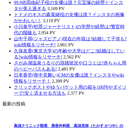
99.9佐田由紀子役の女優は誰？元宝塚の経歴とインス
タが美人過ぎる
3,169 PV
トドメのキスの森菜緒役の女優は誰？インスタの画像
がかわいい！
3,119 PV
小川泰平(犯罪ジャーナリスト)の学歴や経歴は?警官時
代の階級も
2,954 PV
山中千尋(ジャズピアノ)現在の年収は?結婚して子供も?
wiki情報をリサーチ!
2,861 PV
久保友香(東京大学)の年齢や大学はどこ?結婚はしてい
る?wiki情報をリサーチ!
2,562 PV
さがみ湖温泉うるりの混雑状況や口コミは?赤ちゃん用
のベビーバスもある!
2,481 PV
日本香堂(喪中見舞い)CMの女優は誰？インスタやwiki
情報をリサーチ！
2,399 PV
クリックポストやゆうパケット用の箱を100均やダイソ
ーで!安く済ませる方法も
2,377 PV
最新の投稿
高須クリニック院長 美容外科医 高須克弥（たかす かつや）の