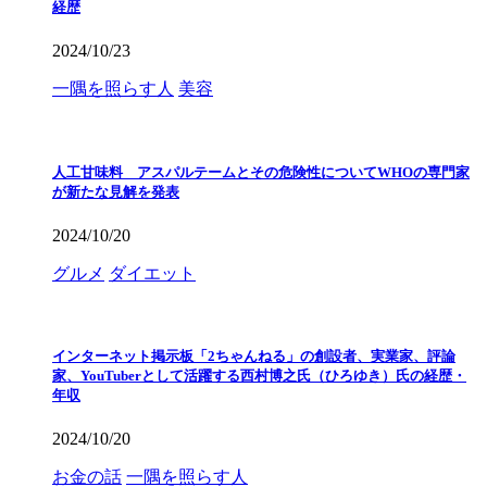
経歴
2024/10/23
一隅を照らす人
美容
人工甘味料 アスパルテームとその危険性についてWHOの専門家
が新たな見解を発表
2024/10/20
グルメ
ダイエット
インターネット掲示板「2ちゃんねる」の創設者、実業家、評論
家、YouTuberとして活躍する西村博之氏（ひろゆき）氏の経歴・
年収
2024/10/20
お金の話
一隅を照らす人