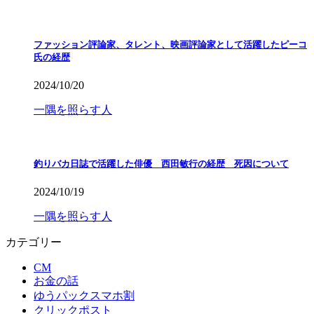
ファッション評論家、タレント、映画評論家として活躍したピーコ
氏の経歴
2024/10/20
一隅を照らす人
釣りバカ日誌で活躍した俳優 西田敏行の経歴 死因について
2024/10/19
一隅を照らす人
カテゴリー
CM
お金の話
ゆうパックスマホ割
クリックポスト