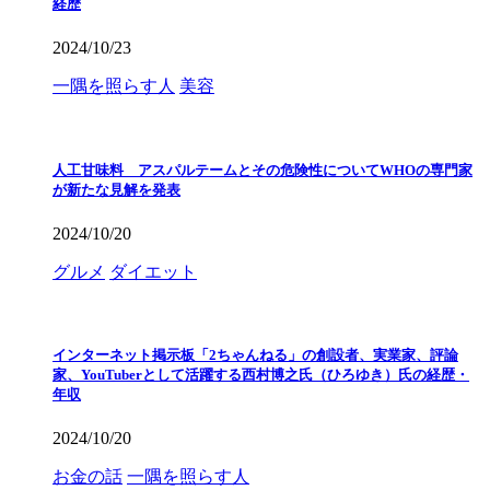
経歴
2024/10/23
一隅を照らす人
美容
人工甘味料 アスパルテームとその危険性についてWHOの専門家
が新たな見解を発表
2024/10/20
グルメ
ダイエット
インターネット掲示板「2ちゃんねる」の創設者、実業家、評論
家、YouTuberとして活躍する西村博之氏（ひろゆき）氏の経歴・
年収
2024/10/20
お金の話
一隅を照らす人