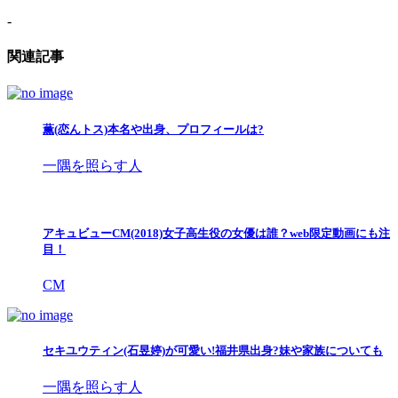
-
関連記事
薫(恋んトス)本名や出身、プロフィールは?
一隅を照らす人
アキュビューCM(2018)女子高生役の女優は誰？web限定動画にも注
目！
CM
セキユウティン(石昱婷)が可愛い!福井県出身?妹や家族についても
一隅を照らす人