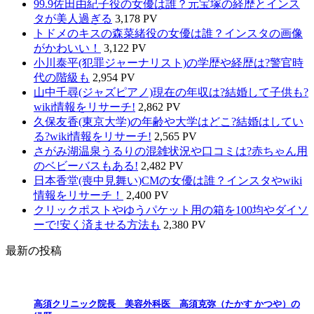
99.9佐田由紀子役の女優は誰？元宝塚の経歴とインス
タが美人過ぎる
3,178 PV
トドメのキスの森菜緒役の女優は誰？インスタの画像
がかわいい！
3,122 PV
小川泰平(犯罪ジャーナリスト)の学歴や経歴は?警官時
代の階級も
2,954 PV
山中千尋(ジャズピアノ)現在の年収は?結婚して子供も?
wiki情報をリサーチ!
2,862 PV
久保友香(東京大学)の年齢や大学はどこ?結婚はしてい
る?wiki情報をリサーチ!
2,565 PV
さがみ湖温泉うるりの混雑状況や口コミは?赤ちゃん用
のベビーバスもある!
2,482 PV
日本香堂(喪中見舞い)CMの女優は誰？インスタやwiki
情報をリサーチ！
2,400 PV
クリックポストやゆうパケット用の箱を100均やダイソ
ーで!安く済ませる方法も
2,380 PV
最新の投稿
高須クリニック院長 美容外科医 高須克弥（たかす かつや）の