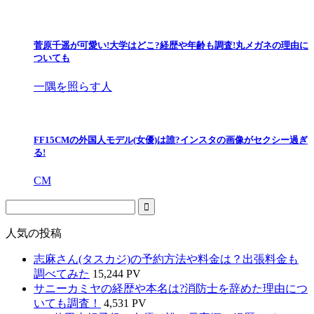
菅原千遥が可愛い!大学はどこ?経歴や年齢も調査!丸メガネの理由に
ついても
一隅を照らす人
FF15CMの外国人モデル(女優)は誰?インスタの画像がセクシー過ぎ
る!
CM
人気の投稿
志麻さん(タスカジ)の予約方法や料金は？出張料金も
調べてみた
15,244 PV
サニーカミヤの経歴や本名は?消防士を辞めた理由につ
いても調査！
4,531 PV