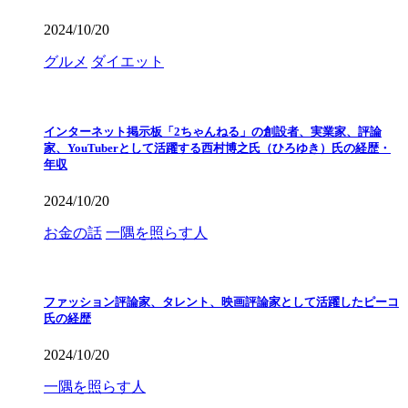
2024/10/20
グルメ
ダイエット
インターネット掲示板「2ちゃんねる」の創設者、実業家、評論
家、YouTuberとして活躍する西村博之氏（ひろゆき）氏の経歴・
年収
2024/10/20
お金の話
一隅を照らす人
ファッション評論家、タレント、映画評論家として活躍したピーコ
氏の経歴
2024/10/20
一隅を照らす人