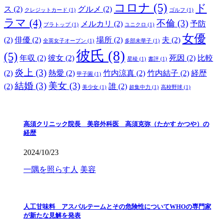
コロナ
(5)
ド
ス
(2)
グルメ
(2)
クレジットカード
(1)
ゴルフ
(1)
ラマ
(4)
不倫
(3)
メルカリ
(2)
予防
ブラトップ
(1)
ユニクロ
(1)
女優
(2)
俳優
(2)
場所
(2)
夫
(2)
全英女子オープン
(1)
多部未華子
(1)
彼氏
(8)
(5)
年収
(2)
彼女
(2)
死因
(2)
比較
星稜
(1)
書評
(1)
炎上
(3)
(2)
熱愛
(2)
竹内涼真
(2)
竹内結子
(2)
経歴
甲子園
(1)
結婚
(3)
美女
(3)
(2)
誰
(2)
美少女
(1)
超集中力
(1)
高校野球
(1)
高須クリニック院長 美容外科医 高須克弥（たかす かつや）の
経歴
2024/10/23
一隅を照らす人
美容
人工甘味料 アスパルテームとその危険性についてWHOの専門家
が新たな見解を発表