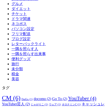
グルメ
ダイエット
チケット
ドラマ関連
ネコポス
パソコン設定
フリマ配送
ブログ設定
レターパックライト
一隅を照らす人
一隅を照らす出来事
便利グッズ
旅行
未分類
税金
美容
タグ
CM
(6)
YouTuber
(4)
docomo
(2)
Go To
(2)
DaiGo
(1)
YouTuber芸人
(2)
キャッシュレ
じゃがりこ
(1)
ウェア
(1)
オロナミンC
(1)