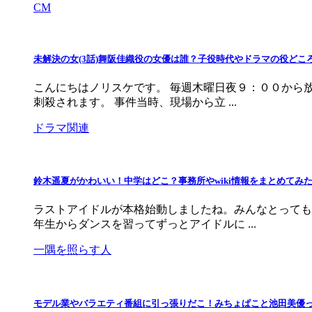
CM
未解決の女(3話)舞阪佳織役の女優は誰？子役時代やドラマの役どこ
こんにちはノリスケです。 毎週木曜日夜９：００から
刺殺されます。 事件当時、現場から立 ...
ドラマ関連
鈴木遥夏がかわいい！中学はどこ？事務所やwiki情報をまとめてみ
ラストアイドルが本格始動しましたね。みんなとっても
年生からダンスを習ってずっとアイドルに ...
一隅を照らす人
モデル業やバラエティ番組に引っ張りだこ！みちょぱこと池田美優