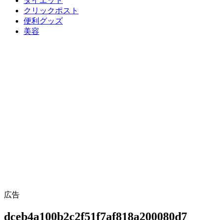
ダイエット
クリックポスト
便利グッズ
美容
広告
dceb4a100b2c2f51f7af818a200080d7