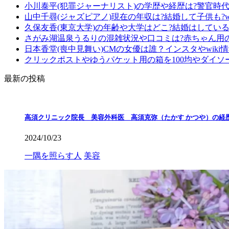
小川泰平(犯罪ジャーナリスト)の学歴や経歴は?警官時
山中千尋(ジャズピアノ)現在の年収は?結婚して子供も?wi
久保友香(東京大学)の年齢や大学はどこ?結婚はしている?
さがみ湖温泉うるりの混雑状況や口コミは?赤ちゃん用
日本香堂(喪中見舞い)CMの女優は誰？インスタやwiki
クリックポストやゆうパケット用の箱を100均やダイソ
最新の投稿
高須クリニック院長 美容外科医 高須克弥（たかす かつや）の経
2024/10/23
一隅を照らす人
美容