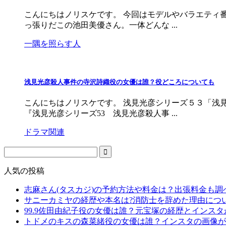
こんにちはノリスケです。 今回はモデルやバラエティ
っ張りだこの池田美優さん。一体どんな ...
一隅を照らす人
浅見光彦殺人事件の寺沢詩織役の女優は誰？役どころについても
こんにちはノリスケです。 浅見光彦シリーズ５３「浅
『浅見光彦シリーズ53 浅見光彦殺人事 ...
ドラマ関連
人気の投稿
志麻さん(タスカジ)の予約方法や料金は？出張料金も調
サニーカミヤの経歴や本名は?消防士を辞めた理由につ
99.9佐田由紀子役の女優は誰？元宝塚の経歴とインス
トドメのキスの森菜緒役の女優は誰？インスタの画像が