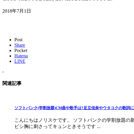
2018年7月1日
Post
Share
Pocket
Hatena
LINE
-
関連記事
ソフトバンク(学割放題)CM曲や歌手は?足立佳奈やウタコクの歌詞
こんにちはノリスケです。 ソフトバンクの学割放題の
ビシ胸に刺さってキュンときそうです ...