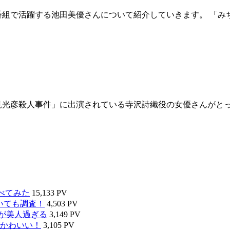
番組で活躍する池田美優さんについて紹介していきます。 「
見光彦殺人事件」に出演されている寺沢詩織役の女優さんがとっ
べてみた
15,133 PV
いても調査！
4,503 PV
タが美人過ぎる
3,149 PV
かわいい！
3,105 PV