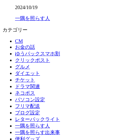
2024/10/19
一隅を照らす人
カテゴリー
CM
お金の話
ゆうパックスマホ割
クリックポスト
グルメ
ダイエット
チケット
ドラマ関連
ネコポス
パソコン設定
フリマ配送
ブログ設定
レターパックライト
一隅を照らす人
一隅を照らす出来事
便利グッズ