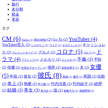
旅行
未分類
税金
美容
タグ
CM
(6)
YouTuber
(4)
docomo
(2)
Go To
(2)
DaiGo
(1)
YouTuber芸人
(2)
キャッシュレ
じゃがりこ
(1)
ウェア
(1)
オロナミンC
(1)
コロナ
(5)
ド
ス
(2)
グルメ
(2)
クレジットカード
(1)
ゴルフ
(1)
ラマ
(4)
不倫
(3)
メルカリ
(2)
予防
ブラトップ
(1)
ユニクロ
(1)
女優
(2)
俳優
(2)
場所
(2)
夫
(2)
全英女子オープン
(1)
多部未華子
(1)
彼氏
(8)
(5)
年収
(2)
彼女
(2)
死因
(2)
比較
星稜
(1)
書評
(1)
炎上
(3)
(2)
熱愛
(2)
竹内涼真
(2)
竹内結子
(2)
経歴
甲子園
(1)
結婚
(3)
美女
(3)
(2)
誰
(2)
美少女
(1)
超集中力
(1)
高校野球
(1)