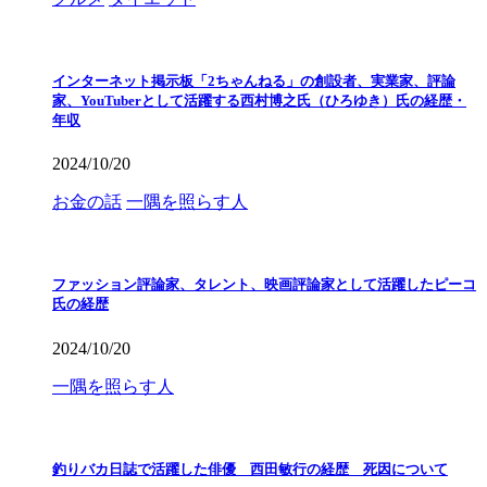
インターネット掲示板「2ちゃんねる」の創設者、実業家、評論
家、YouTuberとして活躍する西村博之氏（ひろゆき）氏の経歴・
年収
2024/10/20
お金の話
一隅を照らす人
ファッション評論家、タレント、映画評論家として活躍したピーコ
氏の経歴
2024/10/20
一隅を照らす人
釣りバカ日誌で活躍した俳優 西田敏行の経歴 死因について