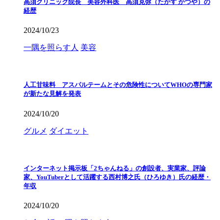
高須クリニック院長 美容外科医 高須克弥（たかす かつや）の
経歴
2024/10/23
一隅を照らす人
美容
人工甘味料 アスパルテームとその危険性についてWHOの専門家
が新たな見解を発表
2024/10/20
グルメ
ダイエット
インターネット掲示板「2ちゃんねる」の創設者、実業家、評論
家、YouTuberとして活躍する西村博之氏（ひろゆき）氏の経歴・
年収
2024/10/20