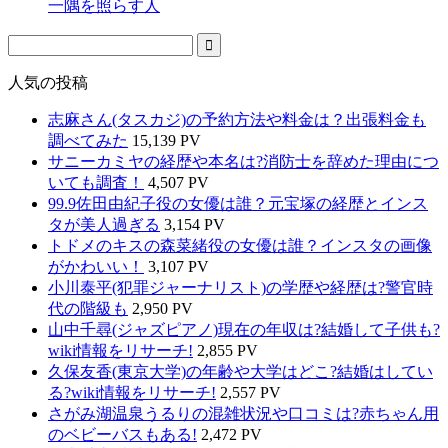
一隅を照らす人
人気の投稿
志麻さん(タスカジ)の予約方法や料金は？出張料金も
調べてみた
15,139 PV
サニーカミヤの経歴や本名は?消防士を辞めた理由につ
いても調査！
4,507 PV
99.9佐田由紀子役の女優は誰？元宝塚の経歴とインス
タが美人過ぎる
3,154 PV
トドメのキスの森菜緒役の女優は誰？インスタの画像
がかわいい！
3,107 PV
小川泰平(犯罪ジャーナリスト)の学歴や経歴は?警官時
代の階級も
2,950 PV
山中千尋(ジャズピアノ)現在の年収は?結婚して子供も?
wiki情報をリサーチ!
2,855 PV
久保友香(東京大学)の年齢や大学はどこ?結婚はしてい
る?wiki情報をリサーチ!
2,557 PV
さがみ湖温泉うるりの混雑状況や口コミは?赤ちゃん用
のベビーバスもある!
2,472 PV