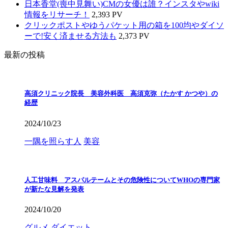
日本香堂(喪中見舞い)CMの女優は誰？インスタやwiki
情報をリサーチ！
2,393 PV
クリックポストやゆうパケット用の箱を100均やダイソ
ーで!安く済ませる方法も
2,373 PV
最新の投稿
高須クリニック院長 美容外科医 高須克弥（たかす かつや）の
経歴
2024/10/23
一隅を照らす人
美容
人工甘味料 アスパルテームとその危険性についてWHOの専門家
が新たな見解を発表
2024/10/20
グルメ
ダイエット