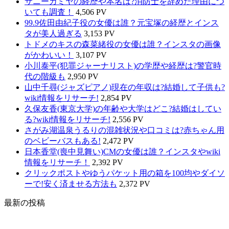
サニーカミヤの経歴や本名は?消防士を辞めた理由につ
いても調査！
4,506 PV
99.9佐田由紀子役の女優は誰？元宝塚の経歴とインス
タが美人過ぎる
3,153 PV
トドメのキスの森菜緒役の女優は誰？インスタの画像
がかわいい！
3,107 PV
小川泰平(犯罪ジャーナリスト)の学歴や経歴は?警官時
代の階級も
2,950 PV
山中千尋(ジャズピアノ)現在の年収は?結婚して子供も?
wiki情報をリサーチ!
2,854 PV
久保友香(東京大学)の年齢や大学はどこ?結婚はしてい
る?wiki情報をリサーチ!
2,556 PV
さがみ湖温泉うるりの混雑状況や口コミは?赤ちゃん用
のベビーバスもある!
2,472 PV
日本香堂(喪中見舞い)CMの女優は誰？インスタやwiki
情報をリサーチ！
2,392 PV
クリックポストやゆうパケット用の箱を100均やダイソ
ーで!安く済ませる方法も
2,372 PV
最新の投稿