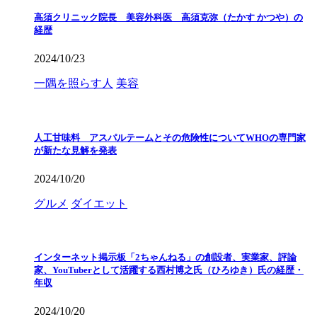
高須クリニック院長 美容外科医 高須克弥（たかす かつや）の
経歴
2024/10/23
一隅を照らす人
美容
人工甘味料 アスパルテームとその危険性についてWHOの専門家
が新たな見解を発表
2024/10/20
グルメ
ダイエット
インターネット掲示板「2ちゃんねる」の創設者、実業家、評論
家、YouTuberとして活躍する西村博之氏（ひろゆき）氏の経歴・
年収
2024/10/20