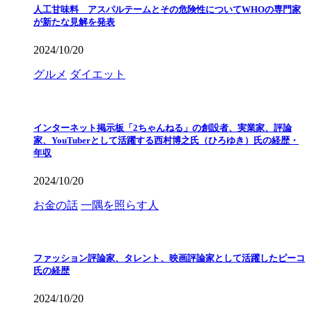
人工甘味料 アスパルテームとその危険性についてWHOの専門家
が新たな見解を発表
2024/10/20
グルメ
ダイエット
インターネット掲示板「2ちゃんねる」の創設者、実業家、評論
家、YouTuberとして活躍する西村博之氏（ひろゆき）氏の経歴・
年収
2024/10/20
お金の話
一隅を照らす人
ファッション評論家、タレント、映画評論家として活躍したピーコ
氏の経歴
2024/10/20