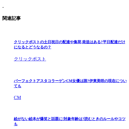
-
関連記事
クリックポストの土日祝日の配達や集荷,発送はある?平日配達だけ
になるとどうなるの？
クリックポスト
パーフェクトアスタコラーゲンCM女優は誰?伊東美咲の現在につい
ても
CM
絵がない絵本が爆笑と話題に!対象年齢は?読むときのルールやコツ
も