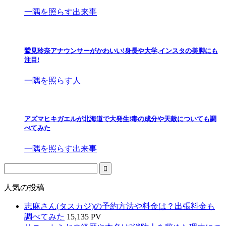
一隅を照らす出来事
鷲見玲奈アナウンサーがかわいい!身長や大学,インスタの美脚にも
注目!
一隅を照らす人
アズマヒキガエルが北海道で大発生!毒の成分や天敵についても調
べてみた
一隅を照らす出来事
人気の投稿
志麻さん(タスカジ)の予約方法や料金は？出張料金も
調べてみた
15,135 PV