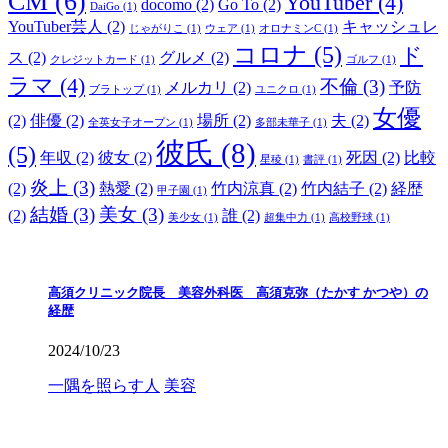
CM
(6)
YouTuber
(4)
docomo
(2)
Go To
(2)
DaiGo
(1)
YouTuber芸人
(2)
キャッシュレ
じゃがりこ
(1)
ウェア
(1)
オロナミンC
(1)
コロナ
(5)
ド
ス
(2)
グルメ
(2)
クレジットカード
(1)
ゴルフ
(1)
ラマ
(4)
不倫
(3)
メルカリ
(2)
予防
ブラトップ
(1)
ユニクロ
(1)
女優
(2)
俳優
(2)
場所
(2)
夫
(2)
全英女子オープン
(1)
多部未華子
(1)
彼氏
(8)
(5)
年収
(2)
彼女
(2)
死因
(2)
比較
星稜
(1)
書評
(1)
炎上
(3)
(2)
熱愛
(2)
竹内涼真
(2)
竹内結子
(2)
経歴
甲子園
(1)
結婚
(3)
美女
(3)
(2)
誰
(2)
美少女
(1)
超集中力
(1)
高校野球
(1)
高須クリニック院長 美容外科医 高須克弥（たかす かつや）の
経歴
2024/10/23
一隅を照らす人
美容