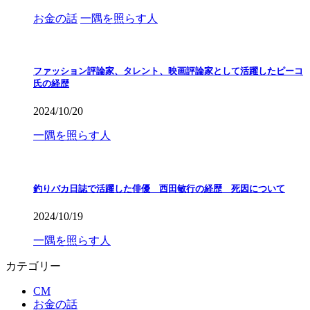
お金の話
一隅を照らす人
ファッション評論家、タレント、映画評論家として活躍したピーコ
氏の経歴
2024/10/20
一隅を照らす人
釣りバカ日誌で活躍した俳優 西田敏行の経歴 死因について
2024/10/19
一隅を照らす人
カテゴリー
CM
お金の話