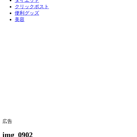
ダイエット
クリックポスト
便利グッズ
美容
広告
img_0902