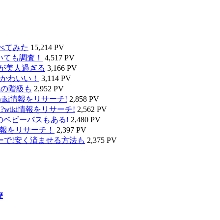
べてみた
15,214 PV
いても調査！
4,517 PV
タが美人過ぎる
3,166 PV
かわいい！
3,114 PV
代の階級も
2,952 PV
ki情報をリサーチ!
2,858 PV
wiki情報をリサーチ!
2,562 PV
のベビーバスもある!
2,480 PV
情報をリサーチ！
2,397 PV
ーで!安く済ませる方法も
2,375 PV
歴