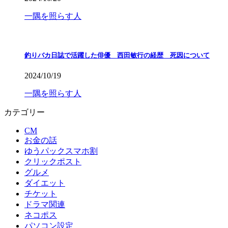
一隅を照らす人
釣りバカ日誌で活躍した俳優 西田敏行の経歴 死因について
2024/10/19
一隅を照らす人
カテゴリー
CM
お金の話
ゆうパックスマホ割
クリックポスト
グルメ
ダイエット
チケット
ドラマ関連
ネコポス
パソコン設定