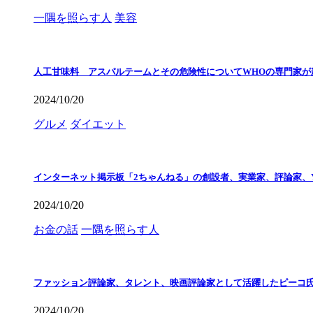
一隅を照らす人
美容
人工甘味料 アスパルテームとその危険性についてWHOの専門家が
2024/10/20
グルメ
ダイエット
インターネット掲示板「2ちゃんねる」の創設者、実業家、評論家、Y
2024/10/20
お金の話
一隅を照らす人
ファッション評論家、タレント、映画評論家として活躍したピーコ
2024/10/20