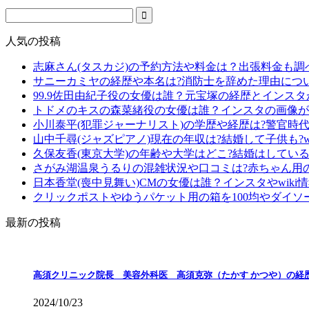
人気の投稿
志麻さん(タスカジ)の予約方法や料金は？出張料金も調
サニーカミヤの経歴や本名は?消防士を辞めた理由につ
99.9佐田由紀子役の女優は誰？元宝塚の経歴とインス
トドメのキスの森菜緒役の女優は誰？インスタの画像が
小川泰平(犯罪ジャーナリスト)の学歴や経歴は?警官時
山中千尋(ジャズピアノ)現在の年収は?結婚して子供も?wi
久保友香(東京大学)の年齢や大学はどこ?結婚はしている?
さがみ湖温泉うるりの混雑状況や口コミは?赤ちゃん用
日本香堂(喪中見舞い)CMの女優は誰？インスタやwiki
クリックポストやゆうパケット用の箱を100均やダイソ
最新の投稿
高須クリニック院長 美容外科医 高須克弥（たかす かつや）の経
2024/10/23