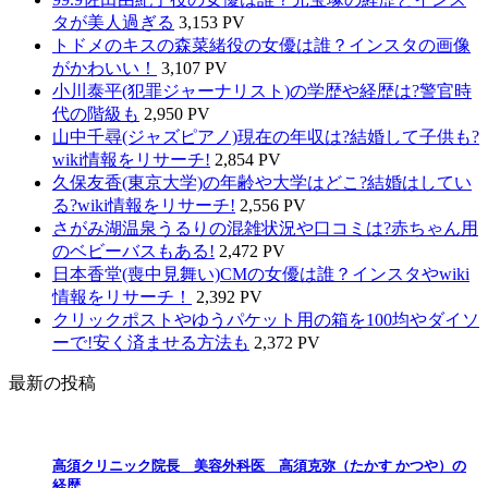
タが美人過ぎる
3,153 PV
トドメのキスの森菜緒役の女優は誰？インスタの画像
がかわいい！
3,107 PV
小川泰平(犯罪ジャーナリスト)の学歴や経歴は?警官時
代の階級も
2,950 PV
山中千尋(ジャズピアノ)現在の年収は?結婚して子供も?
wiki情報をリサーチ!
2,854 PV
久保友香(東京大学)の年齢や大学はどこ?結婚はしてい
る?wiki情報をリサーチ!
2,556 PV
さがみ湖温泉うるりの混雑状況や口コミは?赤ちゃん用
のベビーバスもある!
2,472 PV
日本香堂(喪中見舞い)CMの女優は誰？インスタやwiki
情報をリサーチ！
2,392 PV
クリックポストやゆうパケット用の箱を100均やダイソ
ーで!安く済ませる方法も
2,372 PV
最新の投稿
高須クリニック院長 美容外科医 高須克弥（たかす かつや）の
経歴