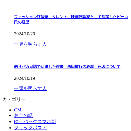
ファッション評論家、タレント、映画評論家として活躍したピーコ
氏の経歴
2024/10/20
一隅を照らす人
釣りバカ日誌で活躍した俳優 西田敏行の経歴 死因について
2024/10/19
一隅を照らす人
カテゴリー
CM
お金の話
ゆうパックスマホ割
クリックポスト