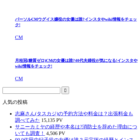
パーソルCMウグイス嬢役の女優は誰?インスタやwiki情報をチェッ
ク!
CM
月桂冠(糖質ゼロ)CMの女優は誰?40代夫婦役が気になる!インスタや
wiki情報をチェック!
CM
人気の投稿
志麻さん(タスカジ)の予約方法や料金は？出張料金も
調べてみた
15,135 PV
サニーカミヤの経歴や本名は?消防士を辞めた理由につ
いても調査！
4,506 PV
99.9佐田由紀子役の女優は誰？元宝塚の経歴とインス