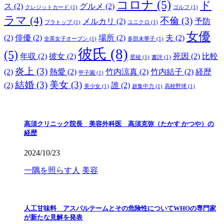
コロナ
(5)
ド
ス
(2)
グルメ
(2)
クレジットカード
(1)
ゴルフ
(1)
ラマ
(4)
不倫
(3)
メルカリ
(2)
予防
ブラトップ
(1)
ユニクロ
(1)
女優
(2)
俳優
(2)
場所
(2)
夫
(2)
全英女子オープン
(1)
多部未華子
(1)
彼氏
(8)
(5)
年収
(2)
彼女
(2)
死因
(2)
比較
星稜
(1)
書評
(1)
炎上
(3)
(2)
熱愛
(2)
竹内涼真
(2)
竹内結子
(2)
経歴
甲子園
(1)
結婚
(3)
美女
(3)
(2)
誰
(2)
美少女
(1)
超集中力
(1)
高校野球
(1)
高須クリニック院長 美容外科医 高須克弥（たかす かつや）の
経歴
2024/10/23
一隅を照らす人
美容
人工甘味料 アスパルテームとその危険性についてWHOの専門家
が新たな見解を発表