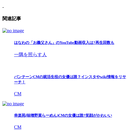
-
関連記事
はなわの「お義父さん」のYouTube動画収入は?再生回数も
一隅を照らす人
パンテーンCMの就活生役の女優は誰？インスタやwiki情報をリサ
ーチ！
CM
幸楽苑(味噌野菜らーめん)CMの女優は誰?笑顔がかわいい
CM