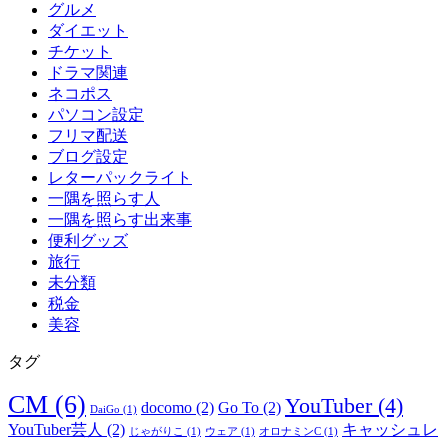
グルメ
ダイエット
チケット
ドラマ関連
ネコポス
パソコン設定
フリマ配送
ブログ設定
レターパックライト
一隅を照らす人
一隅を照らす出来事
便利グッズ
旅行
未分類
税金
美容
タグ
CM
(6)
YouTuber
(4)
docomo
(2)
Go To
(2)
DaiGo
(1)
YouTuber芸人
(2)
キャッシュレ
じゃがりこ
(1)
ウェア
(1)
オロナミンC
(1)