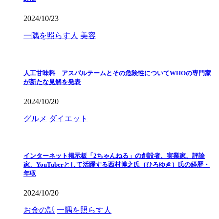
2024/10/23
一隅を照らす人
美容
人工甘味料 アスパルテームとその危険性についてWHOの専門家
が新たな見解を発表
2024/10/20
グルメ
ダイエット
インターネット掲示板「2ちゃんねる」の創設者、実業家、評論
家、YouTuberとして活躍する西村博之氏（ひろゆき）氏の経歴・
年収
2024/10/20
お金の話
一隅を照らす人