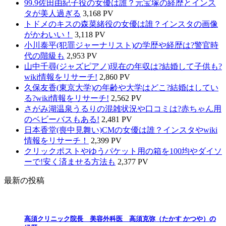
99.9佐田由紀子役の女優は誰？元宝塚の経歴とインス
タが美人過ぎる
3,168 PV
トドメのキスの森菜緒役の女優は誰？インスタの画像
がかわいい！
3,118 PV
小川泰平(犯罪ジャーナリスト)の学歴や経歴は?警官時
代の階級も
2,953 PV
山中千尋(ジャズピアノ)現在の年収は?結婚して子供も?
wiki情報をリサーチ!
2,860 PV
久保友香(東京大学)の年齢や大学はどこ?結婚はしてい
る?wiki情報をリサーチ!
2,562 PV
さがみ湖温泉うるりの混雑状況や口コミは?赤ちゃん用
のベビーバスもある!
2,481 PV
日本香堂(喪中見舞い)CMの女優は誰？インスタやwiki
情報をリサーチ！
2,399 PV
クリックポストやゆうパケット用の箱を100均やダイソ
ーで!安く済ませる方法も
2,377 PV
最新の投稿
高須クリニック院長 美容外科医 高須克弥（たかす かつや）の