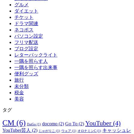
グルメ
ダイエット
チケット
ドラマ関連
ネコポス
パソコン設定
フリマ配送
ブログ設定
レターパックライト
一隅を照らす人
一隅を照らす出来事
便利グッズ
旅行
未分類
税金
美容
タグ
CM
(6)
YouTuber
(4)
docomo
(2)
Go To
(2)
DaiGo
(1)
YouTuber芸人
(2)
キャッシュレ
じゃがりこ
(1)
ウェア
(1)
オロナミンC
(1)