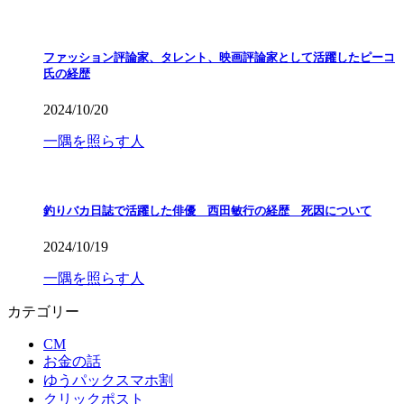
ファッション評論家、タレント、映画評論家として活躍したピーコ
氏の経歴
2024/10/20
一隅を照らす人
釣りバカ日誌で活躍した俳優 西田敏行の経歴 死因について
2024/10/19
一隅を照らす人
カテゴリー
CM
お金の話
ゆうパックスマホ割
クリックポスト