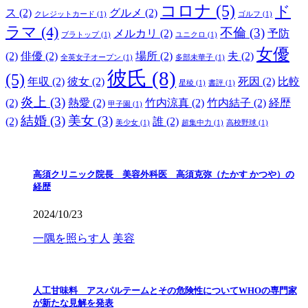
コロナ
(5)
ド
ス
(2)
グルメ
(2)
クレジットカード
(1)
ゴルフ
(1)
ラマ
(4)
不倫
(3)
メルカリ
(2)
予防
ブラトップ
(1)
ユニクロ
(1)
女優
(2)
俳優
(2)
場所
(2)
夫
(2)
全英女子オープン
(1)
多部未華子
(1)
彼氏
(8)
(5)
年収
(2)
彼女
(2)
死因
(2)
比較
星稜
(1)
書評
(1)
炎上
(3)
(2)
熱愛
(2)
竹内涼真
(2)
竹内結子
(2)
経歴
甲子園
(1)
結婚
(3)
美女
(3)
(2)
誰
(2)
美少女
(1)
超集中力
(1)
高校野球
(1)
高須クリニック院長 美容外科医 高須克弥（たかす かつや）の
経歴
2024/10/23
一隅を照らす人
美容
人工甘味料 アスパルテームとその危険性についてWHOの専門家
が新たな見解を発表