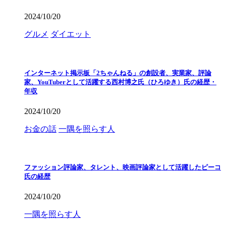
2024/10/20
グルメ
ダイエット
インターネット掲示板「2ちゃんねる」の創設者、実業家、評論
家、YouTuberとして活躍する西村博之氏（ひろゆき）氏の経歴・
年収
2024/10/20
お金の話
一隅を照らす人
ファッション評論家、タレント、映画評論家として活躍したピーコ
氏の経歴
2024/10/20
一隅を照らす人