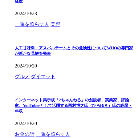
経歴
2024/10/23
一隅を照らす人
美容
人工甘味料 アスパルテームとその危険性についてWHOの専門家
が新たな見解を発表
2024/10/20
グルメ
ダイエット
インターネット掲示板「2ちゃんねる」の創設者、実業家、評論
家、YouTuberとして活躍する西村博之氏（ひろゆき）氏の経歴・
年収
2024/10/20
お金の話
一隅を照らす人