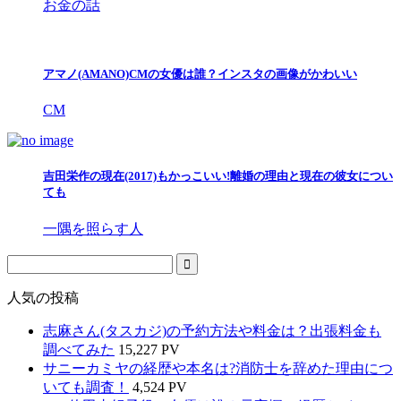
お金の話
アマノ(AMANO)CMの女優は誰？インスタの画像がかわいい
CM
吉田栄作の現在(2017)もかっこいい!離婚の理由と現在の彼女につい
ても
一隅を照らす人
人気の投稿
志麻さん(タスカジ)の予約方法や料金は？出張料金も
調べてみた
15,227 PV
サニーカミヤの経歴や本名は?消防士を辞めた理由につ
いても調査！
4,524 PV