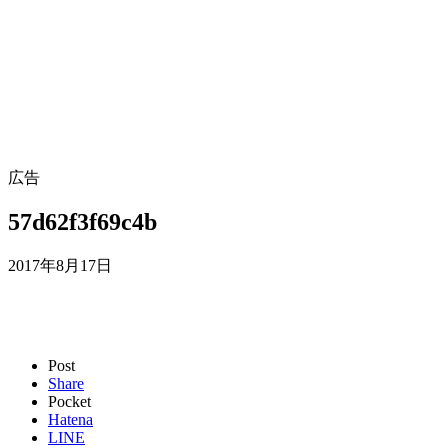
広告
57d62f3f69c4b
2017年8月17日
Post
Share
Pocket
Hatena
LINE