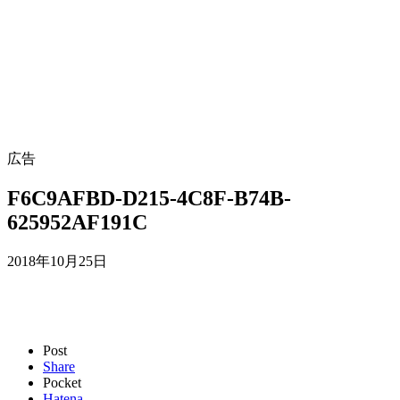
広告
F6C9AFBD-D215-4C8F-B74B-
625952AF191C
2018年10月25日
Post
Share
Pocket
Hatena