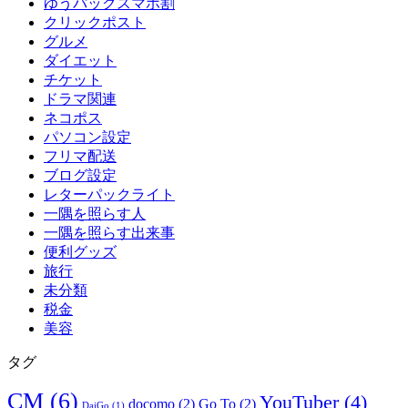
ゆうパックスマホ割
クリックポスト
グルメ
ダイエット
チケット
ドラマ関連
ネコポス
パソコン設定
フリマ配送
ブログ設定
レターパックライト
一隅を照らす人
一隅を照らす出来事
便利グッズ
旅行
未分類
税金
美容
タグ
CM
(6)
YouTuber
(4)
docomo
(2)
Go To
(2)
DaiGo
(1)