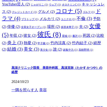
YouTuber芸人
(2)
キャッシュレ
じゃがりこ
(1)
ウェア
(1)
オロナミンC
(1)
コロナ
(5)
ド
ス
(2)
グルメ
(2)
クレジットカード
(1)
ゴルフ
(1)
ラマ
(4)
不倫
(3)
メルカリ
(2)
予防
ブラトップ
(1)
ユニクロ
(1)
女優
(2)
俳優
(2)
場所
(2)
夫
(2)
全英女子オープン
(1)
多部未華子
(1)
彼氏
(8)
(5)
年収
(2)
彼女
(2)
死因
(2)
比較
星稜
(1)
書評
(1)
炎上
(3)
(2)
熱愛
(2)
竹内涼真
(2)
竹内結子
(2)
経歴
甲子園
(1)
結婚
(3)
美女
(3)
(2)
誰
(2)
美少女
(1)
超集中力
(1)
高校野球
(1)
高須クリニック院長 美容外科医 高須克弥（たかす かつや）の
経歴
2024/10/23
一隅を照らす人
美容