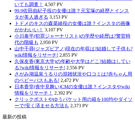
いても調査！
4,507 PV
99.9佐田由紀子役の女優は誰？元宝塚の経歴とインス
タが美人過ぎる
3,153 PV
トドメのキスの森菜緒役の女優は誰？インスタの画像
がかわいい！
3,107 PV
小川泰平(犯罪ジャーナリスト)の学歴や経歴は?警官時
代の階級も
2,950 PV
山中千尋(ジャズピアノ)現在の年収は?結婚して子供も?
wiki情報をリサーチ!
2,855 PV
久保友香(東京大学)の年齢や大学はどこ?結婚はしてい
る?wiki情報をリサーチ!
2,556 PV
さがみ湖温泉うるりの混雑状況や口コミは?赤ちゃん用
のベビーバスもある!
2,472 PV
日本香堂(喪中見舞い)CMの女優は誰？インスタやwiki
情報をリサーチ！
2,392 PV
クリックポストやゆうパケット用の箱を100均やダイソ
ーで!安く済ませる方法も
2,373 PV
最新の投稿