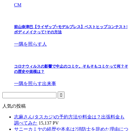
CM
前山奈津巴【ライザップ×モデルプレス】ベストヒップコンテスト!
ボディメイクって?その方法
一隅を照らす人
コロナウィルスの影響で中止のコミケ。そもそもコミケって何？そ
の歴史や規模は？
一隅を照らす出来事
人気の投稿
志麻さん(タスカジ)の予約方法や料金は？出張料金も
調べてみた
15,137 PV
サニーカミヤの経歴や本名は?消防士を辞めた理由につ