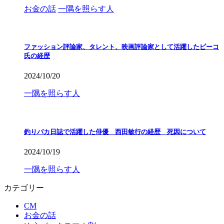
お金の話
一隅を照らす人
ファッション評論家、タレント、映画評論家として活躍したピーコ
氏の経歴
2024/10/20
一隅を照らす人
釣りバカ日誌で活躍した俳優 西田敏行の経歴 死因について
2024/10/19
一隅を照らす人
カテゴリー
CM
お金の話