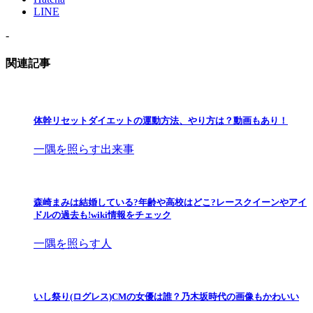
LINE
-
関連記事
体幹リセットダイエットの運動方法、やり方は？動画もあり！
一隅を照らす出来事
森崎まみは結婚している?年齢や高校はどこ?レースクイーンやアイ
ドルの過去も!wiki情報をチェック
一隅を照らす人
いし祭り(ログレス)CMの女優は誰？乃木坂時代の画像もかわいい