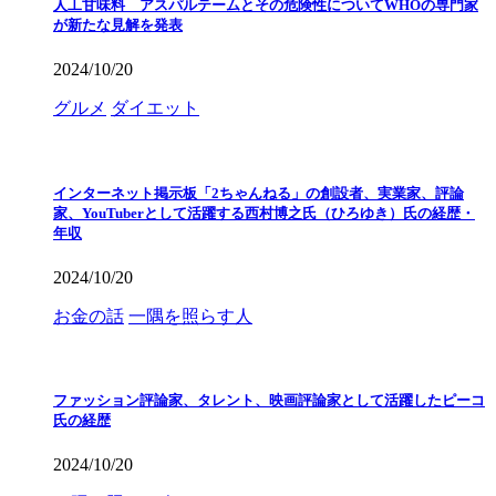
人工甘味料 アスパルテームとその危険性についてWHOの専門家
が新たな見解を発表
2024/10/20
グルメ
ダイエット
インターネット掲示板「2ちゃんねる」の創設者、実業家、評論
家、YouTuberとして活躍する西村博之氏（ひろゆき）氏の経歴・
年収
2024/10/20
お金の話
一隅を照らす人
ファッション評論家、タレント、映画評論家として活躍したピーコ
氏の経歴
2024/10/20