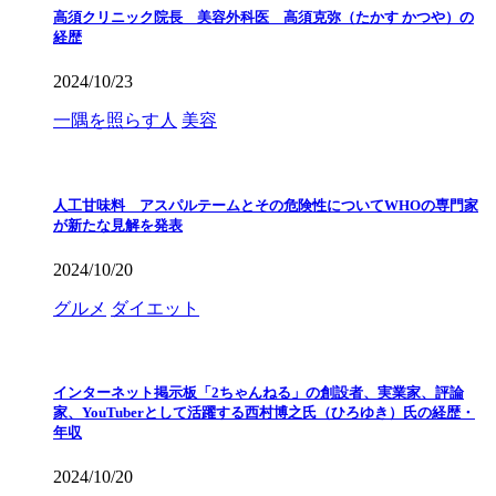
高須クリニック院長 美容外科医 高須克弥（たかす かつや）の
経歴
2024/10/23
一隅を照らす人
美容
人工甘味料 アスパルテームとその危険性についてWHOの専門家
が新たな見解を発表
2024/10/20
グルメ
ダイエット
インターネット掲示板「2ちゃんねる」の創設者、実業家、評論
家、YouTuberとして活躍する西村博之氏（ひろゆき）氏の経歴・
年収
2024/10/20