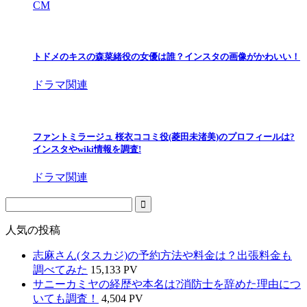
CM
トドメのキスの森菜緒役の女優は誰？インスタの画像がかわいい！
ドラマ関連
ファントミラージュ 桜衣ココミ役(菱田未渚美)のプロフィールは?
インスタやwiki情報を調査!
ドラマ関連
人気の投稿
志麻さん(タスカジ)の予約方法や料金は？出張料金も
調べてみた
15,133 PV
サニーカミヤの経歴や本名は?消防士を辞めた理由につ
いても調査！
4,504 PV