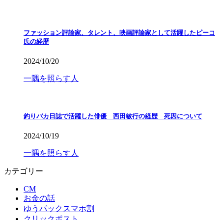
ファッション評論家、タレント、映画評論家として活躍したピーコ
氏の経歴
2024/10/20
一隅を照らす人
釣りバカ日誌で活躍した俳優 西田敏行の経歴 死因について
2024/10/19
一隅を照らす人
カテゴリー
CM
お金の話
ゆうパックスマホ割
クリックポスト