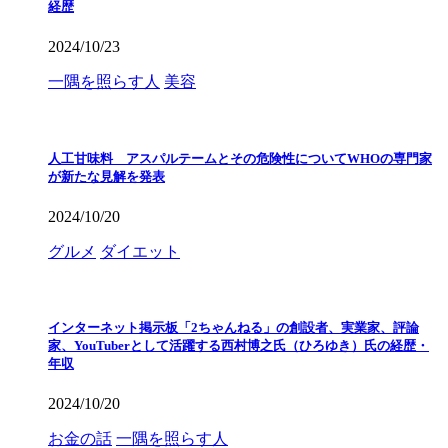
経歴
2024/10/23
一隅を照らす人
美容
人工甘味料 アスパルテームとその危険性についてWHOの専門家
が新たな見解を発表
2024/10/20
グルメ
ダイエット
インターネット掲示板「2ちゃんねる」の創設者、実業家、評論
家、YouTuberとして活躍する西村博之氏（ひろゆき）氏の経歴・
年収
2024/10/20
お金の話
一隅を照らす人