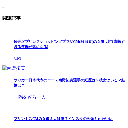
-
関連記事
軽井沢プリンスショッピングプラザCM(2019春)の女優は誰?素敵す
ぎる笑顔が気になる!
CM
サッカー日本代表のエース南野拓実選手の経歴は？彼女はいる？結
婚は？
一隅を照らす人
プリントスCMの女優３人は誰？インスタの画像もかわいい