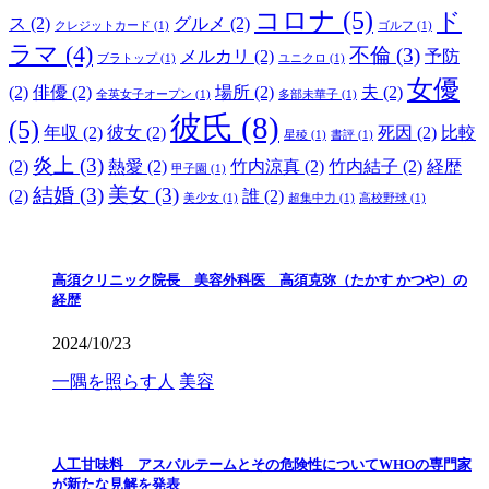
コロナ
(5)
ド
ス
(2)
グルメ
(2)
クレジットカード
(1)
ゴルフ
(1)
ラマ
(4)
不倫
(3)
メルカリ
(2)
予防
ブラトップ
(1)
ユニクロ
(1)
女優
(2)
俳優
(2)
場所
(2)
夫
(2)
全英女子オープン
(1)
多部未華子
(1)
彼氏
(8)
(5)
年収
(2)
彼女
(2)
死因
(2)
比較
星稜
(1)
書評
(1)
炎上
(3)
(2)
熱愛
(2)
竹内涼真
(2)
竹内結子
(2)
経歴
甲子園
(1)
結婚
(3)
美女
(3)
(2)
誰
(2)
美少女
(1)
超集中力
(1)
高校野球
(1)
高須クリニック院長 美容外科医 高須克弥（たかす かつや）の
経歴
2024/10/23
一隅を照らす人
美容
人工甘味料 アスパルテームとその危険性についてWHOの専門家
が新たな見解を発表