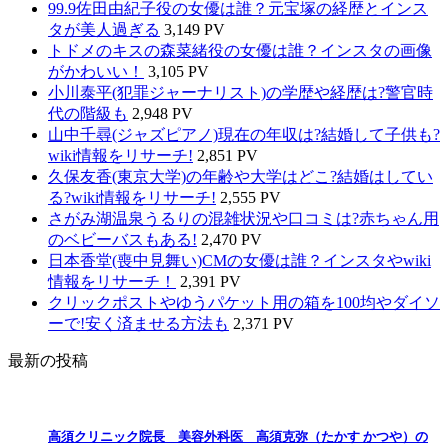
99.9佐田由紀子役の女優は誰？元宝塚の経歴とインス
タが美人過ぎる
3,149 PV
トドメのキスの森菜緒役の女優は誰？インスタの画像
がかわいい！
3,105 PV
小川泰平(犯罪ジャーナリスト)の学歴や経歴は?警官時
代の階級も
2,948 PV
山中千尋(ジャズピアノ)現在の年収は?結婚して子供も?
wiki情報をリサーチ!
2,851 PV
久保友香(東京大学)の年齢や大学はどこ?結婚はしてい
る?wiki情報をリサーチ!
2,555 PV
さがみ湖温泉うるりの混雑状況や口コミは?赤ちゃん用
のベビーバスもある!
2,470 PV
日本香堂(喪中見舞い)CMの女優は誰？インスタやwiki
情報をリサーチ！
2,391 PV
クリックポストやゆうパケット用の箱を100均やダイソ
ーで!安く済ませる方法も
2,371 PV
最新の投稿
高須クリニック院長 美容外科医 高須克弥（たかす かつや）の