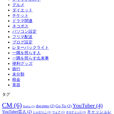
グルメ
ダイエット
チケット
ドラマ関連
ネコポス
パソコン設定
フリマ配送
ブログ設定
レターパックライト
一隅を照らす人
一隅を照らす出来事
便利グッズ
旅行
未分類
税金
美容
タグ
CM
(6)
YouTuber
(4)
docomo
(2)
Go To
(2)
DaiGo
(1)
YouTuber芸人
(2)
キャッシュレ
じゃがりこ
(1)
ウェア
(1)
オロナミンC
(1)