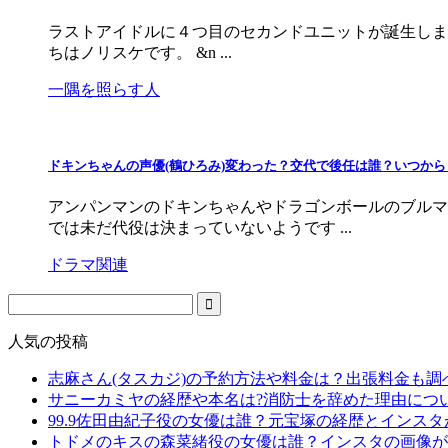
ラストアイドルに４つ目のセカンドユニットが誕生しました
ちはノリスケです。 &n ...
一隅を照らす人
ドキンちゃんの声優(鶴ひろみ)変わった？交代で後任は誰？いつから
アンパンマンのドキンちゃんやドラゴンボールのブルマ
では未だ代役は決まっていないようです ...
ドラマ関連
人気の投稿
志麻さん(タスカジ)の予約方法や料金は？出張料金も調
サニーカミヤの経歴や本名は?消防士を辞めた理由につ
99.9佐田由紀子役の女優は誰？元宝塚の経歴とインス
トドメのキスの森菜緒役の女優は誰？インスタの画像が