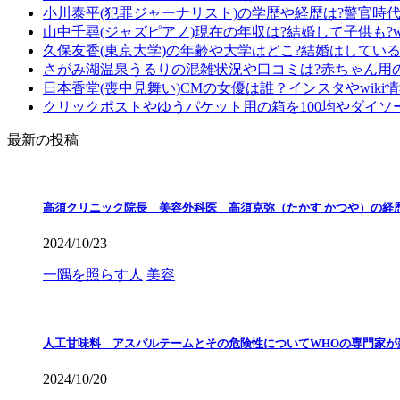
小川泰平(犯罪ジャーナリスト)の学歴や経歴は?警官時
山中千尋(ジャズピアノ)現在の年収は?結婚して子供も?wi
久保友香(東京大学)の年齢や大学はどこ?結婚はしている?
さがみ湖温泉うるりの混雑状況や口コミは?赤ちゃん用
日本香堂(喪中見舞い)CMの女優は誰？インスタやwiki
クリックポストやゆうパケット用の箱を100均やダイソ
最新の投稿
高須クリニック院長 美容外科医 高須克弥（たかす かつや）の経
2024/10/23
一隅を照らす人
美容
人工甘味料 アスパルテームとその危険性についてWHOの専門家が
2024/10/20