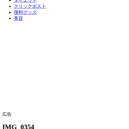
ダイエット
クリックポスト
便利グッズ
美容
広告
IMG_0354