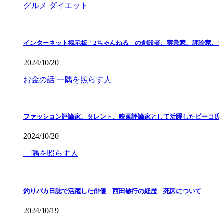
グルメ
ダイエット
インターネット掲示板「2ちゃんねる」の創設者、実業家、評論家、Y
2024/10/20
お金の話
一隅を照らす人
ファッション評論家、タレント、映画評論家として活躍したピーコ
2024/10/20
一隅を照らす人
釣りバカ日誌で活躍した俳優 西田敏行の経歴 死因について
2024/10/19